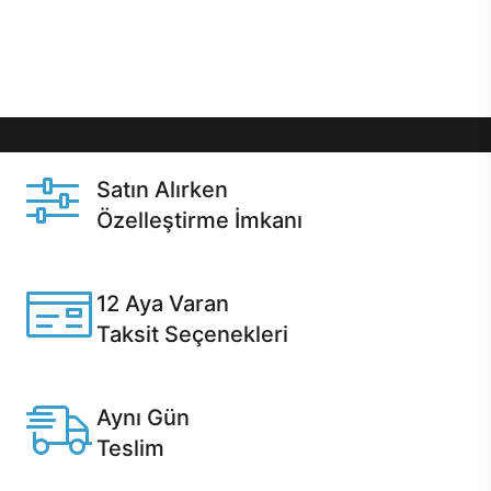
Üstelik satın alma ve satın alma sonrasında hızlı
destek sayesinde Casper kullanıcıların her zaman
yanında!
Satın Alırken
Özelleştirme İmkanı
Casper ürünlerini satın alırken ihtiyacınıza göre
özelleştirebilirsiniz.
12 Aya Varan
Taksit Seçenekleri
Anlaşmalı kredi kartlarına 12 aya varan taksit seçenekleri
Casper'da.
Aynı Gün
Teslim
Seçili ürünlerde Aynı Gün Teslim!