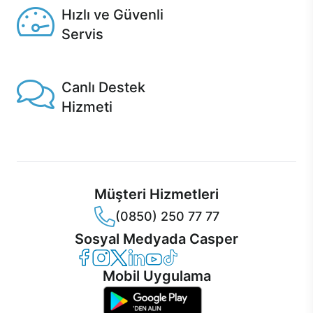
Hızlı ve Güvenli
Servis
1 Saatte servis, Jet servis ve Turbo servis seçenekleri
Casper'da!
Canlı Destek
Hizmeti
Ürünlerinizle ilgili Casper Canlı Destek hizmeti her daim
sizinle.
Müşteri Hizmetleri
(0850) 250 77 77
Sosyal Medyada Casper
Casper Facebook
Casper Instagram
Casper Twitter
Casper LinkedIn
Casper YouTube
Casper TikTok
Mobil Uygulama