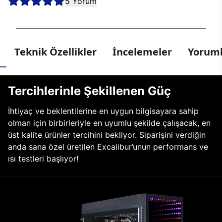
5 Yorum
Teknik Özellikler
İncelemeler
Yoruml
Tercihlerinle Şekillenen Güç
İhtiyaç ve beklentilerine en uygun bilgisayara sahip
olman için birbirleriyle en uyumlu şekilde çalışacak, en
üst kalite ürünler tercihini bekliyor. Siparişini verdiğin
anda sana özel üretilen Excalibur’unun performans ve
ısı testleri başlıyor!