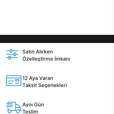
gibi özel fırsatlar Casper kullanıcılarını bekliyor.
Üstelik satın alma ve satın alma sonrasında hızlı
destek sayesinde Casper kullanıcıların her zaman
yanında!
Satın Alırken
Özelleştirme İmkanı
Casper ürünlerini satın alırken ihtiyacınıza göre
özelleştirebilirsiniz.
12 Aya Varan
Taksit Seçenekleri
Anlaşmalı kredi kartlarına 12 aya varan taksit seçenekleri
Casper'da.
Aynı Gün
Teslim