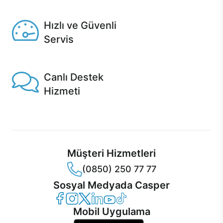
Seçili ürünlerde Aynı Gün Teslim!
Hızlı ve Güvenli
Servis
1 Saatte servis, Jet servis ve Turbo servis seçenekleri
Casper'da!
Canlı Destek
Hizmeti
Ürünlerinizle ilgili Casper Canlı Destek hizmeti her daim
sizinle.
Müşteri Hizmetleri
(0850) 250 77 77
Sosyal Medyada Casper
Casper Facebook
Casper Instagram
Casper Twitter
Casper LinkedIn
Casper YouTube
Casper TikTok
Mobil Uygulama