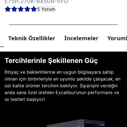
E75H.270K-BX50R-VFD
5 Yorum
Teknik Özellikler
İncelemeler
Yoruml
Tercihlerinle Şekillenen Güç
İhtiyaç ve beklentilerine en uygun bilgisayara sahip
olman için birbirleriyle en uyumlu şekilde çalışacak, en
üst kalite ürünler tercihini bekliyor. Siparişini verdiğin
anda sana özel üretilen Excalibur’unun performans ve
ısı testleri başlıyor!