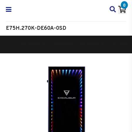
0
E75H.270K-DE60A-0SD
Oyun Bilgisayarı
Masaüstü Oyun Bilgisayarı
Excalibur