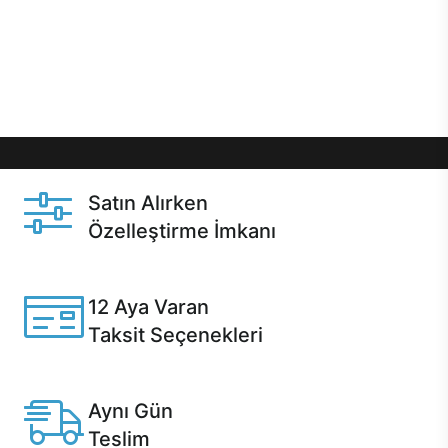
gibi özel fırsatlar Casper kullanıcılarını bekliyor.
Üstelik satın alma ve satın alma sonrasında hızlı
destek sayesinde Casper kullanıcıların her zaman
yanında!
Satın Alırken
Özelleştirme İmkanı
Casper ürünlerini satın alırken ihtiyacınıza göre
özelleştirebilirsiniz.
12 Aya Varan
Taksit Seçenekleri
Anlaşmalı kredi kartlarına 12 aya varan taksit seçenekleri
Casper'da.
Aynı Gün
Teslim