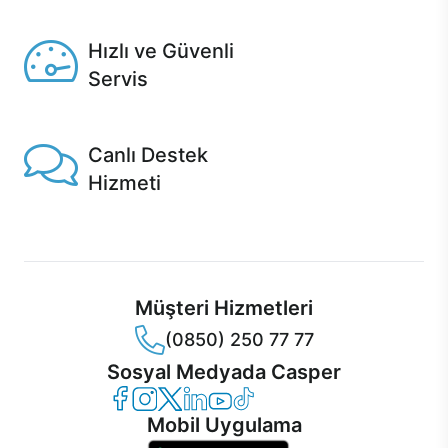
Seçili ürünlerde Aynı Gün Teslim!
Hızlı ve Güvenli
Servis
1 Saatte servis, Jet servis ve Turbo servis seçenekleri
Casper'da!
Canlı Destek
Hizmeti
Ürünlerinizle ilgili Casper Canlı Destek hizmeti her daim
sizinle.
Müşteri Hizmetleri
(0850) 250 77 77
Sosyal Medyada Casper
Casper Facebook
Casper Instagram
Casper Twitter
Casper LinkedIn
Casper YouTube
Casper TikTok
Mobil Uygulama