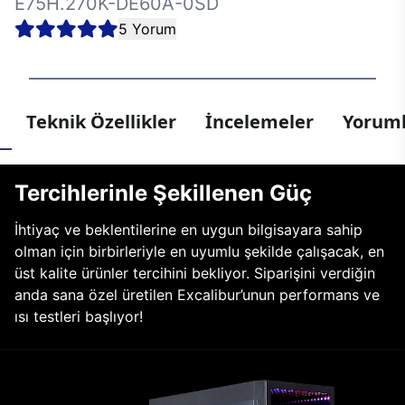
E75H.270K-DE60A-0SD
5 Yorum
Teknik Özellikler
İncelemeler
Yoruml
Tercihlerinle Şekillenen Güç
İhtiyaç ve beklentilerine en uygun bilgisayara sahip
olman için birbirleriyle en uyumlu şekilde çalışacak, en
üst kalite ürünler tercihini bekliyor. Siparişini verdiğin
anda sana özel üretilen Excalibur’unun performans ve
ısı testleri başlıyor!