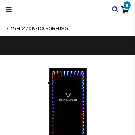
0
E75H.270K-DX50R-0SG
Oyun Bilgisayarı
Masaüstü Oyun Bilgisayarı
Excalibur