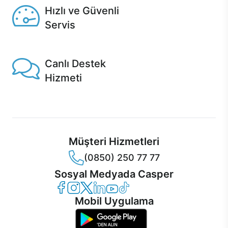
Hızlı ve Güvenli
Servis
1 Saatte servis, Jet servis ve Turbo servis seçenekleri
Casper'da!
Canlı Destek
Hizmeti
Ürünlerinizle ilgili Casper Canlı Destek hizmeti her daim
sizinle.
Müşteri Hizmetleri
(0850) 250 77 77
Sosyal Medyada Casper
Casper Facebook
Casper Instagram
Casper Twitter
Casper LinkedIn
Casper YouTube
Casper TikTok
Mobil Uygulama