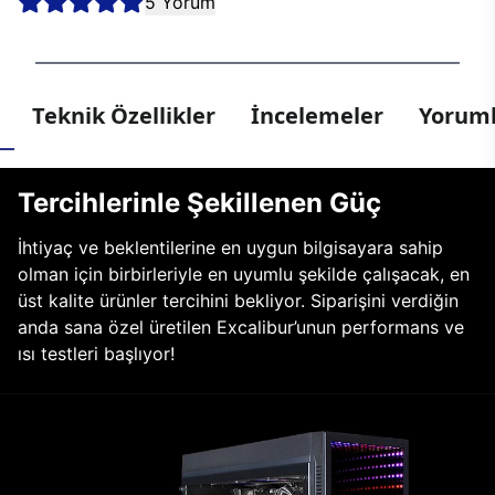
5 Yorum
Teknik Özellikler
İncelemeler
Yoruml
Tercihlerinle Şekillenen Güç
İhtiyaç ve beklentilerine en uygun bilgisayara sahip
olman için birbirleriyle en uyumlu şekilde çalışacak, en
üst kalite ürünler tercihini bekliyor. Siparişini verdiğin
anda sana özel üretilen Excalibur’unun performans ve
ısı testleri başlıyor!