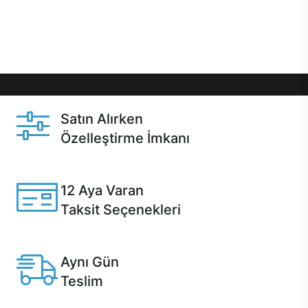
Üstelik satın alma ve satın alma sonrasında hızlı
destek sayesinde Casper kullanıcıların her zaman
yanında!
Satın Alırken
Özelleştirme İmkanı
Casper ürünlerini satın alırken ihtiyacınıza göre
özelleştirebilirsiniz.
12 Aya Varan
Taksit Seçenekleri
Anlaşmalı kredi kartlarına 12 aya varan taksit seçenekleri
Casper'da.
Aynı Gün
Teslim
Seçili ürünlerde Aynı Gün Teslim!