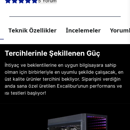
5 Yorum
Teknik Özellikler
İncelemeler
Yoruml
Tercihlerinle Şekillenen Güç
İhtiyaç ve beklentilerine en uygun bilgisayara sahip
olman için birbirleriyle en uyumlu şekilde çalışacak, en
üst kalite ürünler tercihini bekliyor. Siparişini verdiğin
anda sana özel üretilen Excalibur’unun performans ve
ısı testleri başlıyor!