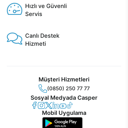
Hızlı ve Güvenli
Servis
1 Saatte servis, Jet servis ve Turbo servis seçenekleri
Casper'da!
Canlı Destek
Hizmeti
Ürünlerinizle ilgili Casper Canlı Destek hizmeti her daim
sizinle.
Müşteri Hizmetleri
(0850) 250 77 77
Sosyal Medyada Casper
Casper Facebook
Casper Instagram
Casper Twitter
Casper LinkedIn
Casper YouTube
Casper TikTok
Mobil Uygulama