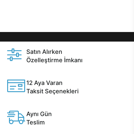
Üstelik satın alma ve satın alma sonrasında hızlı
destek sayesinde Casper kullanıcıların her zaman
yanında!
Satın Alırken
Özelleştirme İmkanı
Casper ürünlerini satın alırken ihtiyacınıza göre
özelleştirebilirsiniz.
12 Aya Varan
Taksit Seçenekleri
Anlaşmalı kredi kartlarına 12 aya varan taksit seçenekleri
Casper'da.
Aynı Gün
Teslim
Seçili ürünlerde Aynı Gün Teslim!