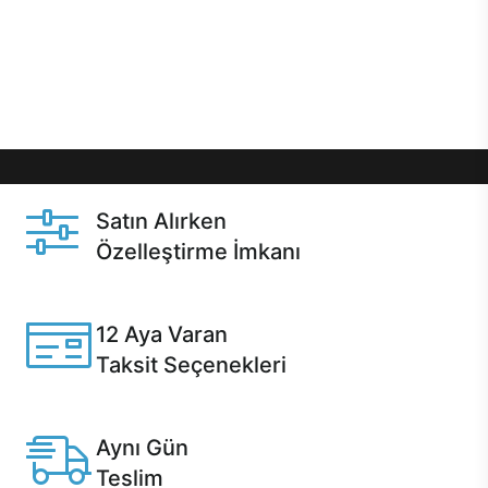
gibi özel fırsatlar Casper kullanıcılarını bekliyor.
Üstelik satın alma ve satın alma sonrasında hızlı
destek sayesinde Casper kullanıcıların her zaman
yanında!
Satın Alırken
Özelleştirme İmkanı
Casper ürünlerini satın alırken ihtiyacınıza göre
özelleştirebilirsiniz.
12 Aya Varan
Taksit Seçenekleri
Anlaşmalı kredi kartlarına 12 aya varan taksit seçenekleri
Casper'da.
Aynı Gün
Teslim