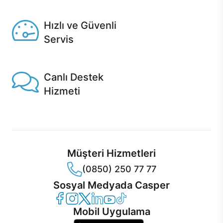
Seçili ürünlerde Aynı Gün Teslim!
Hızlı ve Güvenli
Servis
1 Saatte servis, Jet servis ve Turbo servis seçenekleri
Casper'da!
Canlı Destek
Hizmeti
Ürünlerinizle ilgili Casper Canlı Destek hizmeti her daim
sizinle.
Müşteri Hizmetleri
(0850) 250 77 77
Sosyal Medyada Casper
Casper Facebook
Casper Instagram
Casper Twitter
Casper LinkedIn
Casper YouTube
Casper TikTok
Mobil Uygulama