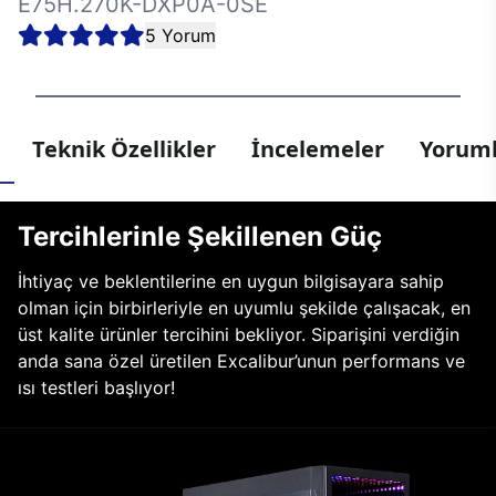
E75H.270K-DXP0A-0SE
5 Yorum
Teknik Özellikler
İncelemeler
Yoruml
Tercihlerinle Şekillenen Güç
İhtiyaç ve beklentilerine en uygun bilgisayara sahip
olman için birbirleriyle en uyumlu şekilde çalışacak, en
üst kalite ürünler tercihini bekliyor. Siparişini verdiğin
anda sana özel üretilen Excalibur’unun performans ve
ısı testleri başlıyor!