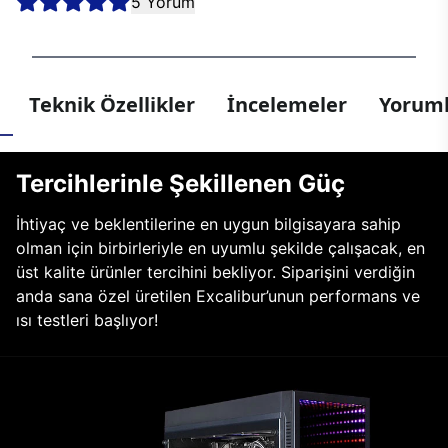
5 Yorum
Teknik Özellikler
İncelemeler
Yoruml
Tercihlerinle Şekillenen Güç
İhtiyaç ve beklentilerine en uygun bilgisayara sahip
olman için birbirleriyle en uyumlu şekilde çalışacak, en
üst kalite ürünler tercihini bekliyor. Siparişini verdiğin
anda sana özel üretilen Excalibur’unun performans ve
ısı testleri başlıyor!