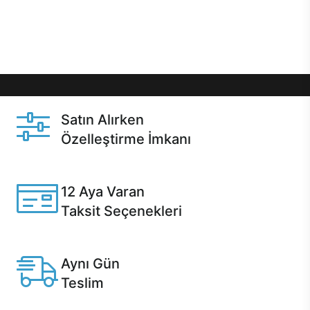
Üstelik satın alma ve satın alma sonrasında hızlı
destek sayesinde Casper kullanıcıların her zaman
yanında!
Satın Alırken
Özelleştirme İmkanı
Casper ürünlerini satın alırken ihtiyacınıza göre
özelleştirebilirsiniz.
12 Aya Varan
Taksit Seçenekleri
Anlaşmalı kredi kartlarına 12 aya varan taksit seçenekleri
Casper'da.
Aynı Gün
Teslim
Seçili ürünlerde Aynı Gün Teslim!