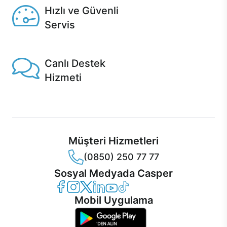
Hızlı ve Güvenli
Servis
1 Saatte servis, Jet servis ve Turbo servis seçenekleri
Casper'da!
Canlı Destek
Hizmeti
Ürünlerinizle ilgili Casper Canlı Destek hizmeti her daim
sizinle.
Müşteri Hizmetleri
(0850) 250 77 77
Sosyal Medyada Casper
Casper Facebook
Casper Instagram
Casper Twitter
Casper LinkedIn
Casper YouTube
Casper TikTok
Mobil Uygulama