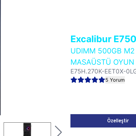
Excalibur E75
UDIMM 500GB M2 
MASAÜSTÜ OYUN B
E75H.270K-EET0X-0L
5 Yorum
Özelleştir