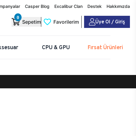
mpanyalar
Casper Blog
Excalibur Clan
Destek
Hakkımızda
0
Üye Ol / Giriş
Sepetim
Favorilerim
ksesuar
CPU & GPU
Fırsat Ürünleri