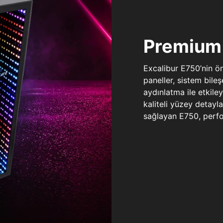
Premium 
Excalibur E750’nin ö
paneller, sistem bile
aydınlatma ile etkile
kaliteli yüzey detay
sağlayan E750, perfo