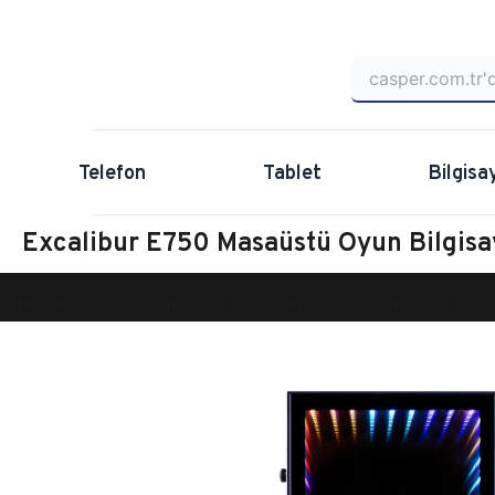
Telefon
Tablet
Bilgisa
Excalibur E750 Masaüstü Oyun Bilgis
Anasayfa
Oyun Bilgisayarı
Masaüstü Oyun Bilgisayarı
Ex