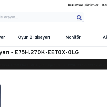
Kurumsal Çözümler
Ka
yar
Oyun Bilgisayarı
Monitör
A
ayarı - E75H.270K-EET0X-0LG
calibur E750 Masaüstü Oyun Bilgisayarı
E75H.270K-EET0X-0LG