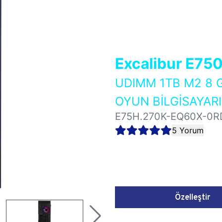
Excalibur E75
UDIMM 1TB M2 8 
OYUN BİLGİSAYARI
E75H.270K-EQ60X-0R
5 Yorum
Özelleştir