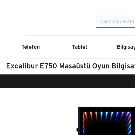
Telefon
Tablet
Bilgisa
Excalibur E750 Masaüstü Oyun Bilgi
Anasayfa
Oyun Bilgisayarı
Masaüstü Oyun Bilgisayarı
Ex