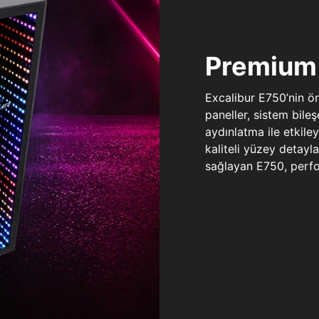
Premium 
Excalibur E750’nin ö
paneller, sistem bile
aydınlatma ile etkile
kaliteli yüzey detay
sağlayan E750, perfo