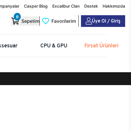
mpanyalar
Casper Blog
Excalibur Clan
Destek
Hakkımızda
0
Üye Ol / Giriş
Sepetim
Favorilerim
ksesuar
CPU & GPU
Fırsat Ürünleri