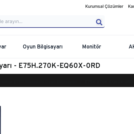
Kurumsal Çözümler
Ka
yar
Oyun Bilgisayarı
Monitör
A
sayarı - E75H.270K-EQ60X-0RD
calibur E750 Masaüstü Oyun Bilgisayarı
E75H.270K-EQ60X-0RD