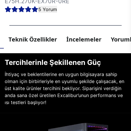
E75H.270K-EX70R-0RE
5 Yorum
Teknik Özellikler
İncelemeler
Yoruml
Tercihlerinle Şekillenen Güç
İhtiyaç ve beklentilerine en uygun bilgisayara sahip
olman için birbirleriyle en uyumlu şekilde çalışacak, en
üst kalite ürünler tercihini bekliyor. Siparişini verdiğin
anda sana özel üretilen Excalibur’unun performans ve
ısı testleri başlıyor!