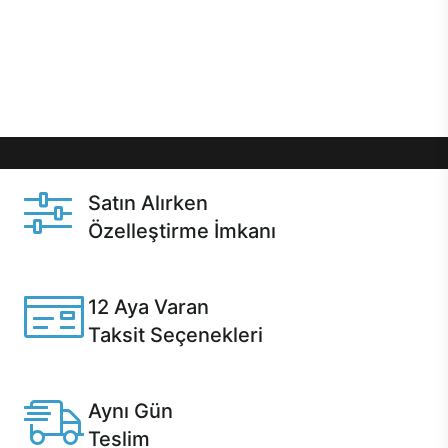
gibi özel fırsatlar Casper kullanıcılarını bekliyor.
Üstelik satın alma ve satın alma sonrasında hızlı
destek sayesinde Casper kullanıcıların her zaman
yanında!
Satın Alırken
Özelleştirme İmkanı
Casper ürünlerini satın alırken ihtiyacınıza göre
özelleştirebilirsiniz.
12 Aya Varan
Taksit Seçenekleri
Anlaşmalı kredi kartlarına 12 aya varan taksit seçenekleri
Casper'da.
Aynı Gün
Teslim