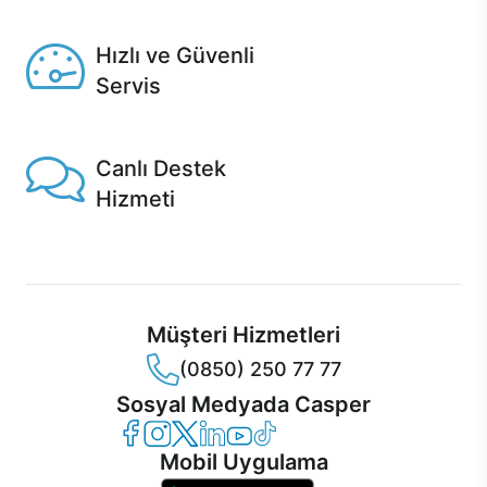
Seçili ürünlerde Aynı Gün Teslim!
Hızlı ve Güvenli
Servis
1 Saatte servis, Jet servis ve Turbo servis seçenekleri
Casper'da!
Canlı Destek
Hizmeti
Ürünlerinizle ilgili Casper Canlı Destek hizmeti her daim
sizinle.
Müşteri Hizmetleri
(0850) 250 77 77
Sosyal Medyada Casper
Casper Facebook
Casper Instagram
Casper Twitter
Casper LinkedIn
Casper YouTube
Casper TikTok
Mobil Uygulama