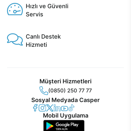
Hızlı ve Güvenli
Servis
1 Saatte servis, Jet servis ve Turbo servis seçenekleri
Casper'da!
Canlı Destek
Hizmeti
Ürünlerinizle ilgili Casper Canlı Destek hizmeti her daim
sizinle.
Müşteri Hizmetleri
(0850) 250 77 77
Sosyal Medyada Casper
Casper Facebook
Casper Instagram
Casper Twitter
Casper LinkedIn
Casper YouTube
Casper TikTok
Mobil Uygulama