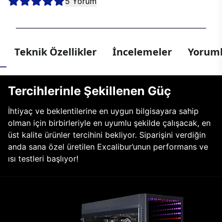
5 Yorum
Teknik Özellikler
İncelemeler
Yoruml
Tercihlerinle Şekillenen Güç
İhtiyaç ve beklentilerine en uygun bilgisayara sahip
olman için birbirleriyle en uyumlu şekilde çalışacak, en
üst kalite ürünler tercihini bekliyor. Siparişini verdiğin
anda sana özel üretilen Excalibur’unun performans ve
ısı testleri başlıyor!