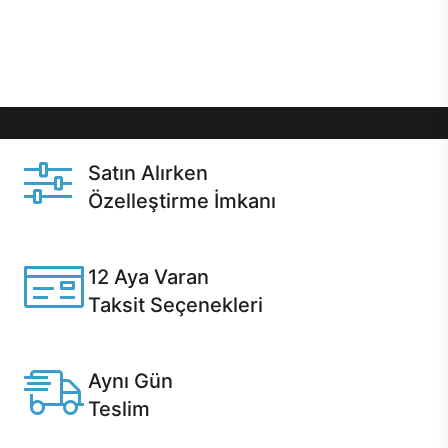
Üstelik satın alma ve satın alma sonrasında hızlı
destek sayesinde Casper kullanıcıların her zaman
yanında!
Satın Alırken
Özelleştirme İmkanı
Casper ürünlerini satın alırken ihtiyacınıza göre
özelleştirebilirsiniz.
12 Aya Varan
Taksit Seçenekleri
Anlaşmalı kredi kartlarına 12 aya varan taksit seçenekleri
Casper'da.
Aynı Gün
Teslim
Seçili ürünlerde Aynı Gün Teslim!