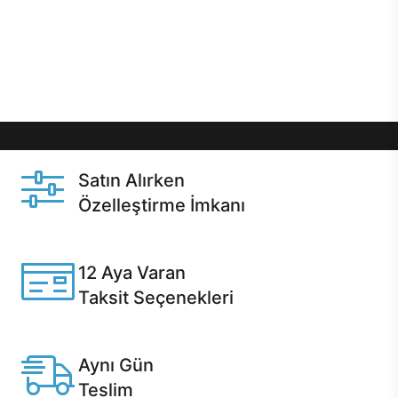
gibi özel fırsatlar Casper kullanıcılarını bekliyor.
Üstelik satın alma ve satın alma sonrasında hızlı
destek sayesinde Casper kullanıcıların her zaman
yanında!
Satın Alırken
Özelleştirme İmkanı
Casper ürünlerini satın alırken ihtiyacınıza göre
özelleştirebilirsiniz.
12 Aya Varan
Taksit Seçenekleri
Anlaşmalı kredi kartlarına 12 aya varan taksit seçenekleri
Casper'da.
Aynı Gün
Teslim