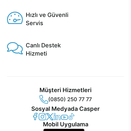
Seçili ürünlerde Aynı Gün Teslim!
Hızlı ve Güvenli
Servis
1 Saatte servis, Jet servis ve Turbo servis seçenekleri
Casper'da!
Canlı Destek
Hizmeti
Ürünlerinizle ilgili Casper Canlı Destek hizmeti her daim
sizinle.
Müşteri Hizmetleri
(0850) 250 77 77
Sosyal Medyada Casper
Casper Facebook
Casper Instagram
Casper Twitter
Casper LinkedIn
Casper YouTube
Casper TikTok
Mobil Uygulama