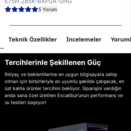
E75H.285K-BXP0A-0HG
5 Yorum
Teknik Özellikler
İncelemeler
Yoruml
Tercihlerinle Şekillenen Güç
İhtiyaç ve beklentilerine en uygun bilgisayara sahip
olman için birbirleriyle en uyumlu şekilde çalışacak, en
üst kalite ürünler tercihini bekliyor. Siparişini verdiğin
anda sana özel üretilen Excalibur’unun performans ve
ısı testleri başlıyor!