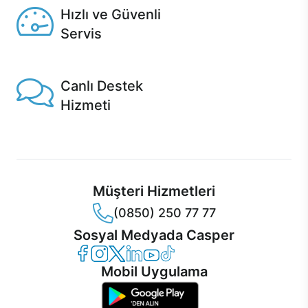
Hızlı ve Güvenli
Servis
1 Saatte servis, Jet servis ve Turbo servis seçenekleri
Casper'da!
Canlı Destek
Hizmeti
Ürünlerinizle ilgili Casper Canlı Destek hizmeti her daim
sizinle.
Müşteri Hizmetleri
(0850) 250 77 77
Sosyal Medyada Casper
Casper Facebook
Casper Instagram
Casper Twitter
Casper LinkedIn
Casper YouTube
Casper TikTok
Mobil Uygulama