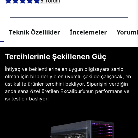
5 Yorum
Teknik Özellikler
İncelemeler
Yoruml
Tercihlerinle Şekillenen Güç
İhtiyaç ve beklentilerine en uygun bilgisayara sahip
olman için birbirleriyle en uyumlu şekilde çalışacak, en
üst kalite ürünler tercihini bekliyor. Siparişini verdiğin
anda sana özel üretilen Excalibur’unun performans ve
ısı testleri başlıyor!