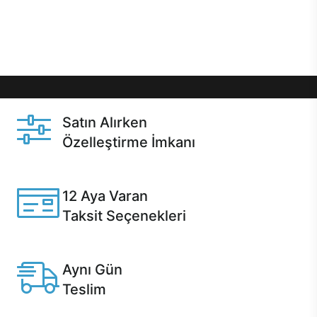
Üstelik satın alma ve satın alma sonrasında hızlı
destek sayesinde Casper kullanıcıların her zaman
yanında!
Satın Alırken
Özelleştirme İmkanı
Casper ürünlerini satın alırken ihtiyacınıza göre
özelleştirebilirsiniz.
12 Aya Varan
Taksit Seçenekleri
Anlaşmalı kredi kartlarına 12 aya varan taksit seçenekleri
Casper'da.
Aynı Gün
Teslim
Seçili ürünlerde Aynı Gün Teslim!