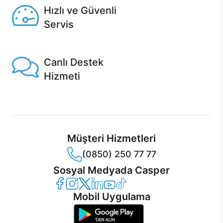
Hızlı ve Güvenli
Servis
1 Saatte servis, Jet servis ve Turbo servis seçenekleri
Casper'da!
Canlı Destek
Hizmeti
Ürünlerinizle ilgili Casper Canlı Destek hizmeti her daim
sizinle.
Müşteri Hizmetleri
(0850) 250 77 77
Sosyal Medyada Casper
Casper Facebook
Casper Instagram
Casper Twitter
Casper LinkedIn
Casper YouTube
Casper TikTok
Mobil Uygulama