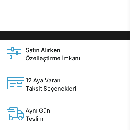
Üstelik satın alma ve satın alma sonrasında hızlı
destek sayesinde Casper kullanıcıların her zaman
yanında!
Satın Alırken
Özelleştirme İmkanı
Casper ürünlerini satın alırken ihtiyacınıza göre
özelleştirebilirsiniz.
12 Aya Varan
Taksit Seçenekleri
Anlaşmalı kredi kartlarına 12 aya varan taksit seçenekleri
Casper'da.
Aynı Gün
Teslim
Seçili ürünlerde Aynı Gün Teslim!