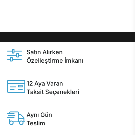
Üstelik satın alma ve satın alma sonrasında hızlı
destek sayesinde Casper kullanıcıların her zaman
yanında!
Satın Alırken
Özelleştirme İmkanı
Casper ürünlerini satın alırken ihtiyacınıza göre
özelleştirebilirsiniz.
12 Aya Varan
Taksit Seçenekleri
Anlaşmalı kredi kartlarına 12 aya varan taksit seçenekleri
Casper'da.
Aynı Gün
Teslim
Seçili ürünlerde Aynı Gün Teslim!