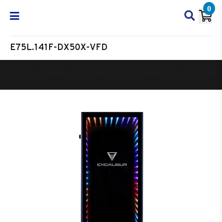
0
E75L.141F-DX50X-VFD
Oyun Bilgisayarı
Masaüstü Oyun Bilgisayarı
Excalibur