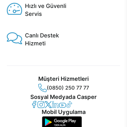
Hızlı ve Güvenli
Servis
1 Saatte servis, Jet servis ve Turbo servis seçenekleri
Casper'da!
Canlı Destek
Hizmeti
Ürünlerinizle ilgili Casper Canlı Destek hizmeti her daim
sizinle.
Müşteri Hizmetleri
(0850) 250 77 77
Sosyal Medyada Casper
Casper Facebook
Casper Instagram
Casper Twitter
Casper LinkedIn
Casper YouTube
Casper TikTok
Mobil Uygulama