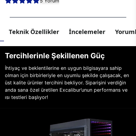
5 Yorum
Teknik Özellikler
İncelemeler
Yoruml
Tercihlerinle Şekillenen Güç
İhtiyaç ve beklentilerine en uygun bilgisayara sahip
olman için birbirleriyle en uyumlu şekilde çalışacak, en
üst kalite ürünler tercihini bekliyor. Siparişini verdiğin
anda sana özel üretilen Excalibur’unun performans ve
ısı testleri başlıyor!