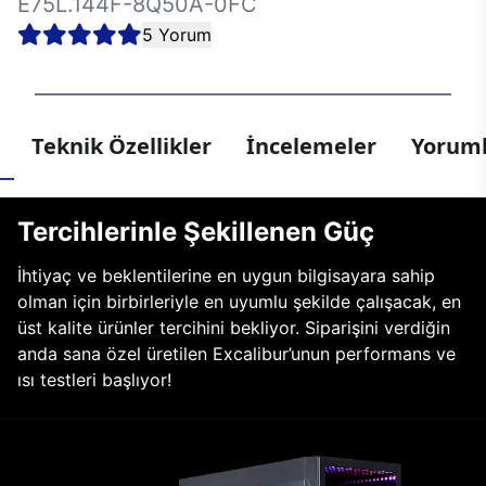
E75L.144F-8Q50A-0FC
5 Yorum
Teknik Özellikler
İncelemeler
Yoruml
Tercihlerinle Şekillenen Güç
İhtiyaç ve beklentilerine en uygun bilgisayara sahip
olman için birbirleriyle en uyumlu şekilde çalışacak, en
üst kalite ürünler tercihini bekliyor. Siparişini verdiğin
anda sana özel üretilen Excalibur’unun performans ve
ısı testleri başlıyor!