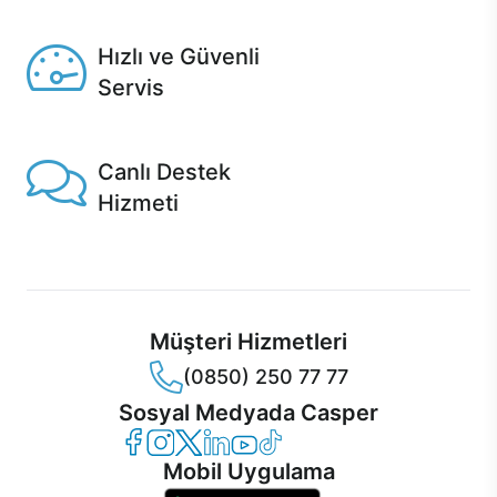
Seçili ürünlerde Aynı Gün Teslim!
Hızlı ve Güvenli
Servis
1 Saatte servis, Jet servis ve Turbo servis seçenekleri
Casper'da!
Canlı Destek
Hizmeti
Ürünlerinizle ilgili Casper Canlı Destek hizmeti her daim
sizinle.
Müşteri Hizmetleri
(0850) 250 77 77
Sosyal Medyada Casper
Casper Facebook
Casper Instagram
Casper Twitter
Casper LinkedIn
Casper YouTube
Casper TikTok
Mobil Uygulama