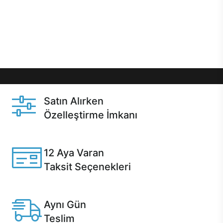
gibi özel fırsatlar Casper kullanıcılarını bekliyor.
Üstelik satın alma ve satın alma sonrasında hızlı
destek sayesinde Casper kullanıcıların her zaman
yanında!
Satın Alırken
Özelleştirme İmkanı
Casper ürünlerini satın alırken ihtiyacınıza göre
özelleştirebilirsiniz.
12 Aya Varan
Taksit Seçenekleri
Anlaşmalı kredi kartlarına 12 aya varan taksit seçenekleri
Casper'da.
Aynı Gün
Teslim