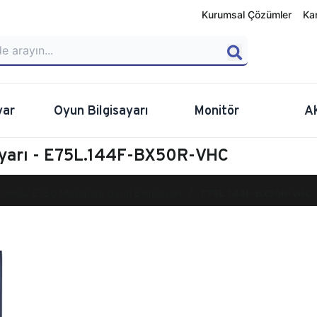
Kurumsal Çözümler
Ka
yar
Oyun Bilgisayarı
Monitör
A
ayarı - E75L.144F-BX50R-VHC
calibur E750 Masaüstü Oyun Bilgisayarı
E75L.144F-BX50R-VHC