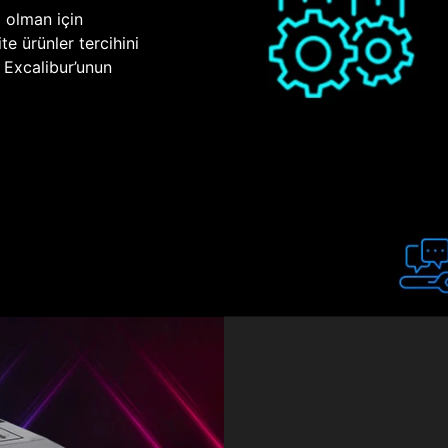
p olman için
te ürünler tercihini
n Excalibur’unun