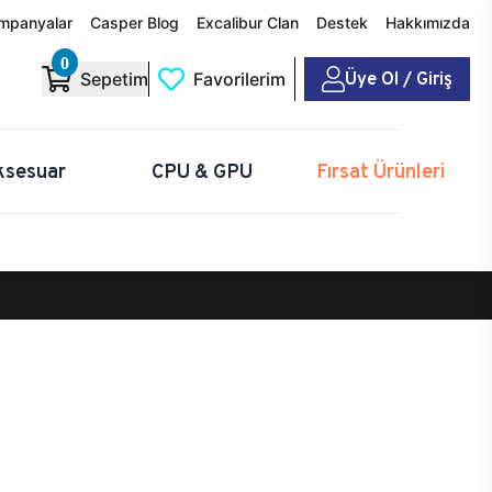
mpanyalar
Casper Blog
Excalibur Clan
Destek
Hakkımızda
0
Üye Ol / Giriş
Sepetim
Favorilerim
ksesuar
CPU & GPU
Fırsat Ürünleri