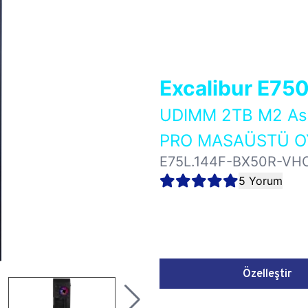
Excalibur E75
UDIMM 2TB M2 As
PRO MASAÜSTÜ OY
E75L.144F-BX50R-VH
5 Yorum
Özelleştir