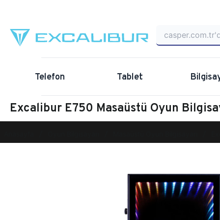
Telefon
Tablet
Bilgisa
Excalibur E750 Masaüstü Oyun Bilgis
Anasayfa
Oyun Bilgisayarı
Masaüstü Oyun Bilgisayarı
Ex