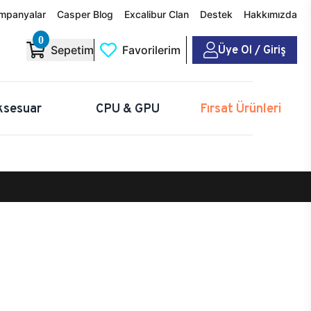
mpanyalar
Casper Blog
Excalibur Clan
Destek
Hakkımızda
0
Üye Ol / Giriş
Sepetim
Favorilerim
ksesuar
CPU & GPU
Fırsat Ürünleri