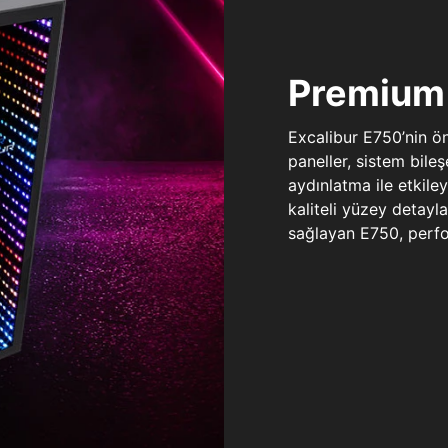
Premium 
Excalibur E750’nin ö
paneller, sistem bile
aydınlatma ile etkile
kaliteli yüzey detay
sağlayan E750, perfo