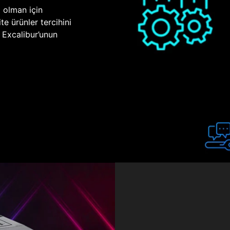
p olman için
te ürünler tercihini
n Excalibur’unun