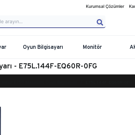
Kurumsal Çözümler
Ka
yar
Oyun Bilgisayarı
Monitör
A
ayarı - E75L.144F-EQ60R-0FG
calibur E750 Masaüstü Oyun Bilgisayarı
E75L.144F-EQ60R-0FG