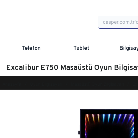
Telefon
Tablet
Bilgisa
Excalibur E750 Masaüstü Oyun Bilgis
Anasayfa
Oyun Bilgisayarı
Masaüstü Oyun Bilgisayarı
Ex