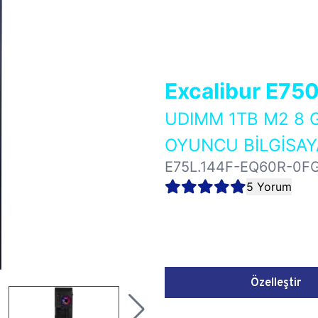
Excalibur E75
UDIMM 1TB M2 8 
OYUNCU BİLGİSAY
E75L.144F-EQ60R-0F
5 Yorum
Özelleştir