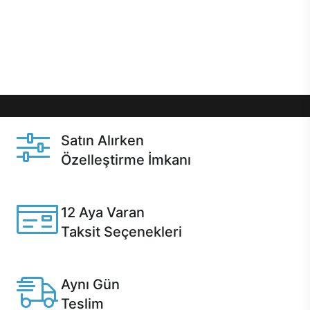
gibi özel fırsatlar Casper kullanıcılarını bekliyor.
Üstelik satın alma ve satın alma sonrasında hızlı
destek sayesinde Casper kullanıcıların her zaman
yanında!
Satın Alırken
Özelleştirme İmkanı
Casper ürünlerini satın alırken ihtiyacınıza göre
özelleştirebilirsiniz.
12 Aya Varan
Taksit Seçenekleri
Anlaşmalı kredi kartlarına 12 aya varan taksit seçenekleri
Casper'da.
Aynı Gün
Teslim