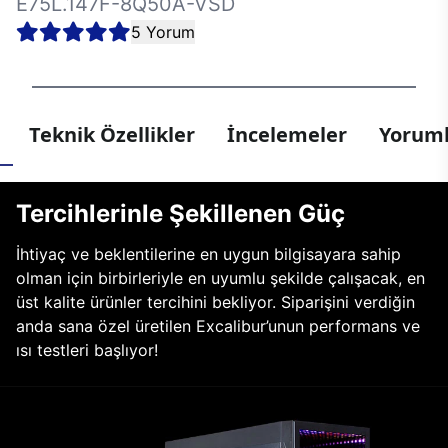
E75L.147F-8Q50A-VSD
5 Yorum
Teknik Özellikler
İncelemeler
Yoruml
Tercihlerinle Şekillenen Güç
İhtiyaç ve beklentilerine en uygun bilgisayara sahip
olman için birbirleriyle en uyumlu şekilde çalışacak, en
üst kalite ürünler tercihini bekliyor. Siparişini verdiğin
anda sana özel üretilen Excalibur’unun performans ve
ısı testleri başlıyor!