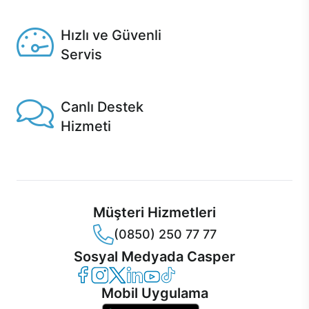
Seçili ürünlerde Aynı Gün Teslim!
Hızlı ve Güvenli
Servis
1 Saatte servis, Jet servis ve Turbo servis seçenekleri
Casper'da!
Canlı Destek
Hizmeti
Ürünlerinizle ilgili Casper Canlı Destek hizmeti her daim
sizinle.
Müşteri Hizmetleri
(0850) 250 77 77
Sosyal Medyada Casper
Casper Facebook
Casper Instagram
Casper Twitter
Casper LinkedIn
Casper YouTube
Casper TikTok
Mobil Uygulama