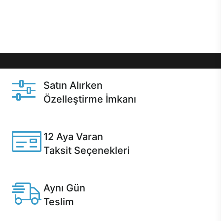
Üstelik satın alma ve satın alma sonrasında hızlı
destek sayesinde Casper kullanıcıların her zaman
yanında!
Satın Alırken
Özelleştirme İmkanı
Casper ürünlerini satın alırken ihtiyacınıza göre
özelleştirebilirsiniz.
12 Aya Varan
Taksit Seçenekleri
Anlaşmalı kredi kartlarına 12 aya varan taksit seçenekleri
Casper'da.
Aynı Gün
Teslim
Seçili ürünlerde Aynı Gün Teslim!