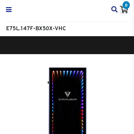
0
E75L.147F-BX50X-VHC
Oyun Bilgisayarı
Masaüstü Oyun Bilgisayarı
Excalibur