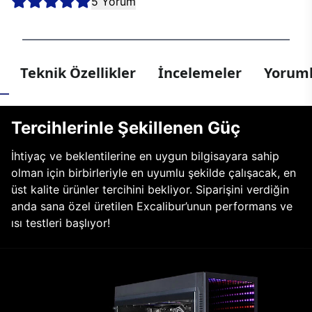
5 Yorum
Teknik Özellikler
İncelemeler
Yoruml
Tercihlerinle Şekillenen Güç
İhtiyaç ve beklentilerine en uygun bilgisayara sahip
olman için birbirleriyle en uyumlu şekilde çalışacak, en
üst kalite ürünler tercihini bekliyor. Siparişini verdiğin
anda sana özel üretilen Excalibur’unun performans ve
ısı testleri başlıyor!