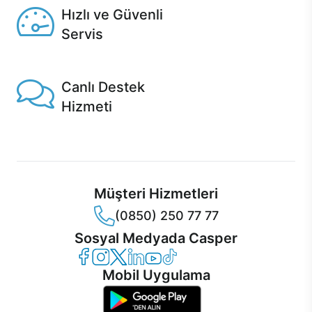
Hızlı ve Güvenli
Servis
1 Saatte servis, Jet servis ve Turbo servis seçenekleri
Casper'da!
Canlı Destek
Hizmeti
Ürünlerinizle ilgili Casper Canlı Destek hizmeti her daim
sizinle.
Müşteri Hizmetleri
(0850) 250 77 77
Sosyal Medyada Casper
Casper Facebook
Casper Instagram
Casper Twitter
Casper LinkedIn
Casper YouTube
Casper TikTok
Mobil Uygulama