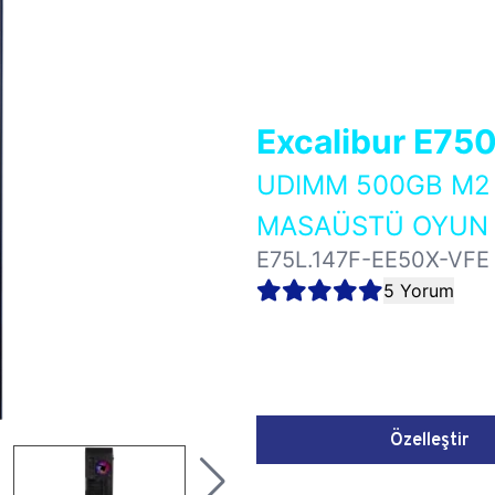
Excalibur E75
UDIMM 500GB M2 
MASAÜSTÜ OYUN B
E75L.147F-EE50X-VFE
5 Yorum
Özelleştir