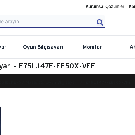
Kurumsal Çözümler
Ka
yar
Oyun Bilgisayarı
Monitör
A
ayarı - E75L.147F-EE50X-VFE
calibur E750 Masaüstü Oyun Bilgisayarı
E75L.147F-EE50X-VFE