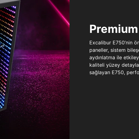
Premium 
Excalibur E750’nin ö
paneller, sistem bile
aydınlatma ile etkile
kaliteli yüzey detay
sağlayan E750, perfo