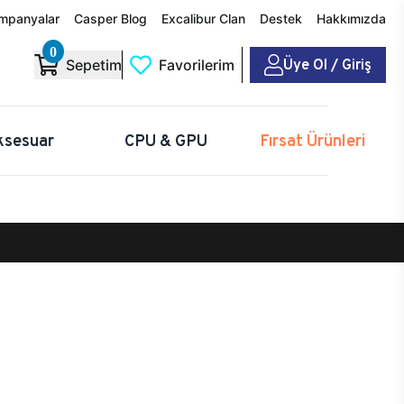
mpanyalar
Casper Blog
Excalibur Clan
Destek
Hakkımızda
0
Üye Ol / Giriş
Sepetim
Favorilerim
ksesuar
CPU & GPU
Fırsat Ürünleri