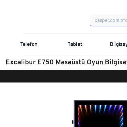
Telefon
Tablet
Bilgisa
Excalibur E750 Masaüstü Oyun Bilgis
Anasayfa
Oyun Bilgisayarı
Masaüstü Oyun Bilgisayarı
Ex