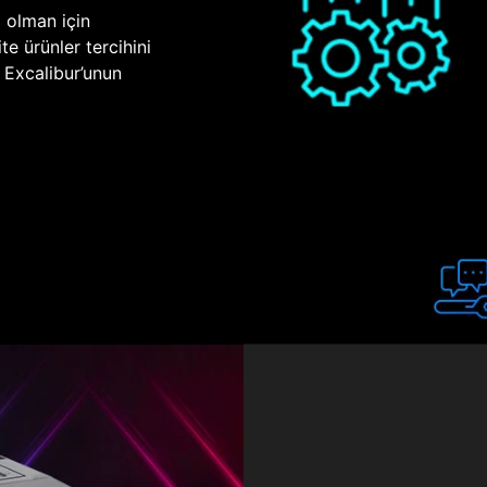
p olman için
te ürünler tercihini
n Excalibur’unun