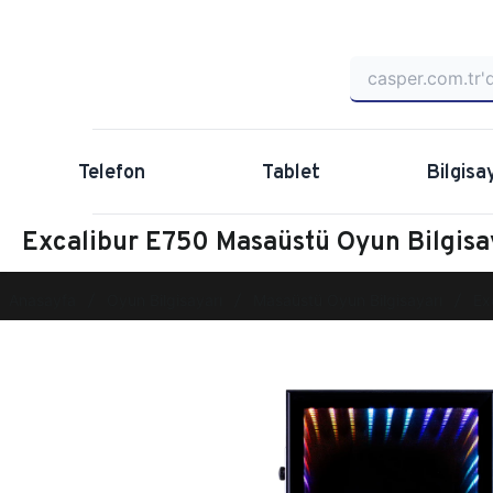
Telefon
Tablet
Bilgisa
Excalibur E750 Masaüstü Oyun Bilgis
Anasayfa
Oyun Bilgisayarı
Masaüstü Oyun Bilgisayarı
Ex