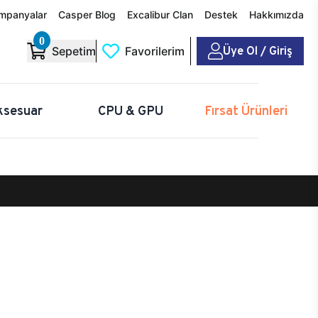
mpanyalar
Casper Blog
Excalibur Clan
Destek
Hakkımızda
0
Üye Ol / Giriş
Sepetim
Favorilerim
ksesuar
CPU & GPU
Fırsat Ürünleri