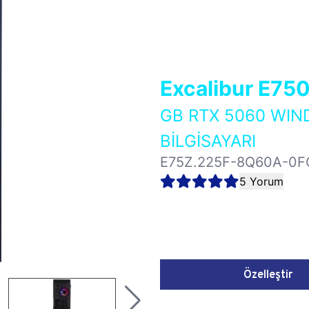
Excalibur E75
GB RTX 5060 WI
BİLGİSAYARI
E75Z.225F-8Q60A-0F
5 Yorum
Özelleştir