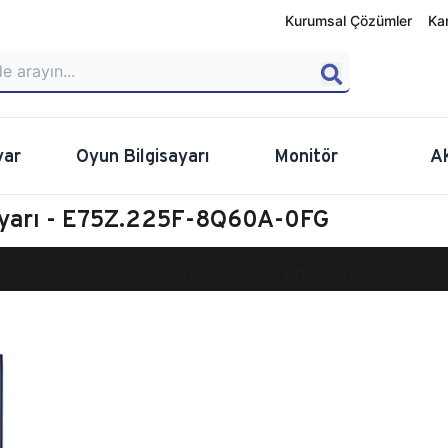
Kurumsal Çözümler
Ka
yar
Oyun Bilgisayarı
Monitör
A
ayarı - E75Z.225F-8Q60A-0FG
calibur E750 Masaüstü Oyun Bilgisayarı
E75Z.225F-8Q60A-0FG