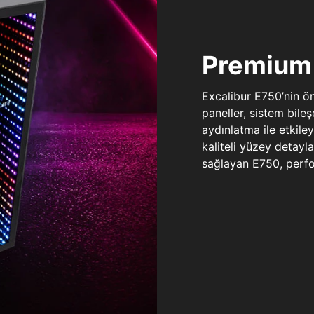
Premium 
Excalibur E750’nin ö
paneller, sistem bile
aydınlatma ile etkile
kaliteli yüzey detay
sağlayan E750, perfo