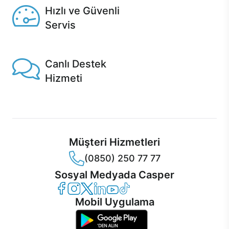
Hızlı ve Güvenli
Servis
1 Saatte servis, Jet servis ve Turbo servis seçenekleri
Casper'da!
Canlı Destek
Hizmeti
Ürünlerinizle ilgili Casper Canlı Destek hizmeti her daim
sizinle.
Müşteri Hizmetleri
(0850) 250 77 77
Sosyal Medyada Casper
Casper Facebook
Casper Instagram
Casper Twitter
Casper LinkedIn
Casper YouTube
Casper TikTok
Mobil Uygulama