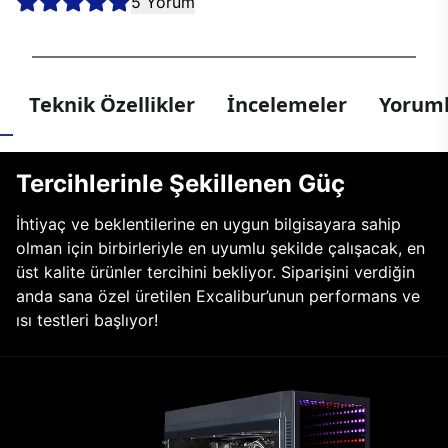
5 Yorum
Teknik Özellikler
İncelemeler
Yoruml
Tercihlerinle Şekillenen Güç
İhtiyaç ve beklentilerine en uygun bilgisayara sahip
olman için birbirleriyle en uyumlu şekilde çalışacak, en
üst kalite ürünler tercihini bekliyor. Siparişini verdiğin
anda sana özel üretilen Excalibur’unun performans ve
ısı testleri başlıyor!