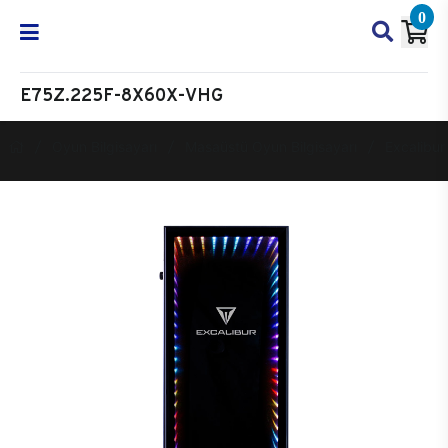
0
E75Z.225F-8X60X-VHG
Oyun Bilgisayarı
Masaüstü Oyun Bilgisayarı
Excalibur