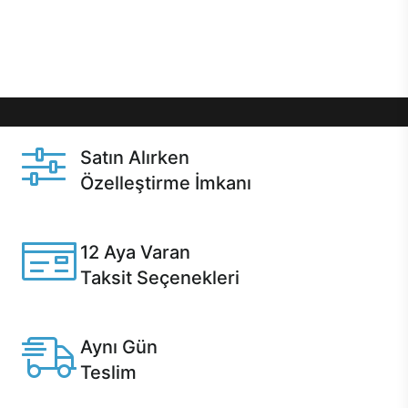
Üstelik satın alma ve satın alma sonrasında hızlı
destek sayesinde Casper kullanıcıların her zaman
yanında!
Satın Alırken
Özelleştirme İmkanı
Casper ürünlerini satın alırken ihtiyacınıza göre
özelleştirebilirsiniz.
12 Aya Varan
Taksit Seçenekleri
Anlaşmalı kredi kartlarına 12 aya varan taksit seçenekleri
Casper'da.
Aynı Gün
Teslim
Seçili ürünlerde Aynı Gün Teslim!