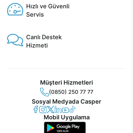
Hızlı ve Güvenli
Servis
1 Saatte servis, Jet servis ve Turbo servis seçenekleri
Casper'da!
Canlı Destek
Hizmeti
Ürünlerinizle ilgili Casper Canlı Destek hizmeti her daim
sizinle.
Müşteri Hizmetleri
(0850) 250 77 77
Sosyal Medyada Casper
Casper Facebook
Casper Instagram
Casper Twitter
Casper LinkedIn
Casper YouTube
Casper TikTok
Mobil Uygulama