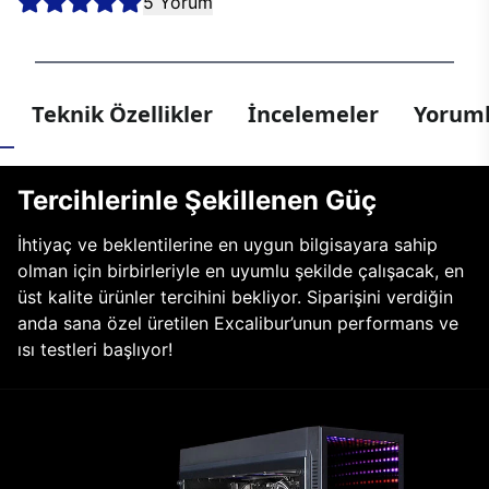
5 Yorum
Teknik Özellikler
İncelemeler
Yoruml
Tercihlerinle Şekillenen Güç
İhtiyaç ve beklentilerine en uygun bilgisayara sahip
olman için birbirleriyle en uyumlu şekilde çalışacak, en
üst kalite ürünler tercihini bekliyor. Siparişini verdiğin
anda sana özel üretilen Excalibur’unun performans ve
ısı testleri başlıyor!