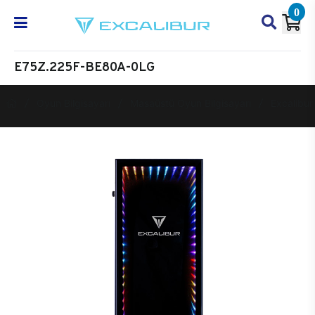
0
E75Z.225F-BE80A-0LG
Oyun Bilgisayarı
Masaüstü Oyun Bilgisayarı
Excalibur