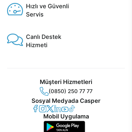
Hızlı ve Güvenli
Servis
1 Saatte servis, Jet servis ve Turbo servis seçenekleri
Casper'da!
Canlı Destek
Hizmeti
Ürünlerinizle ilgili Casper Canlı Destek hizmeti her daim
sizinle.
Müşteri Hizmetleri
(0850) 250 77 77
Sosyal Medyada Casper
Casper Facebook
Casper Instagram
Casper Twitter
Casper LinkedIn
Casper YouTube
Casper TikTok
Mobil Uygulama