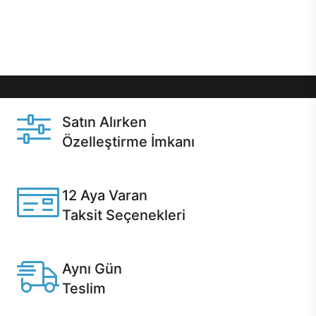
Üstelik satın alma ve satın alma sonrasında hızlı
destek sayesinde Casper kullanıcıların her zaman
yanında!
Satın Alırken
Özelleştirme İmkanı
Casper ürünlerini satın alırken ihtiyacınıza göre
özelleştirebilirsiniz.
12 Aya Varan
Taksit Seçenekleri
Anlaşmalı kredi kartlarına 12 aya varan taksit seçenekleri
Casper'da.
Aynı Gün
Teslim
Seçili ürünlerde Aynı Gün Teslim!