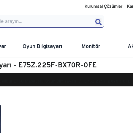
Kurumsal Çözümler
Ka
yar
Oyun Bilgisayarı
Monitör
A
ayarı - E75Z.225F-BX70R-0FE
calibur E750 Masaüstü Oyun Bilgisayarı
E75Z.225F-BX70R-0FE