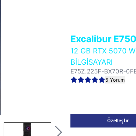
Excalibur E75
12 GB RTX 5070 
BİLGİSAYARI
E75Z.225F-BX70R-0F
5 Yorum
Özelleştir