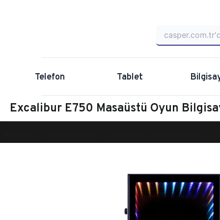
Telefon
Tablet
Bilgisa
Excalibur E750 Masaüstü Oyun Bilgis
Anasayfa
Oyun Bilgisayarı
Masaüstü Oyun Bilgisayarı
Ex