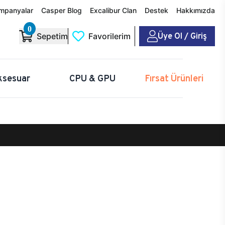
mpanyalar
Casper Blog
Excalibur Clan
Destek
Hakkımızda
0
Üye Ol / Giriş
Sepetim
Favorilerim
ksesuar
CPU & GPU
Fırsat Ürünleri