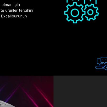
p olman için
te ürünler tercihini
n Excalibur’unun