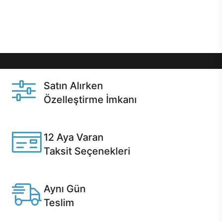
Üstelik satın alma ve satın alma sonrasında hızlı
destek sayesinde Casper kullanıcıların her zaman
yanında!
Satın Alırken
Özelleştirme İmkanı
Casper ürünlerini satın alırken ihtiyacınıza göre
özelleştirebilirsiniz.
12 Aya Varan
Taksit Seçenekleri
Anlaşmalı kredi kartlarına 12 aya varan taksit seçenekleri
Casper'da.
Aynı Gün
Teslim
Seçili ürünlerde Aynı Gün Teslim!