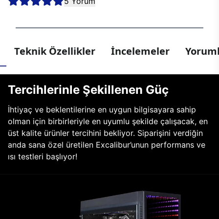
5 Yorum
Teknik Özellikler
İncelemeler
Yoruml
Tercihlerinle Şekillenen Güç
İhtiyaç ve beklentilerine en uygun bilgisayara sahip
olman için birbirleriyle en uyumlu şekilde çalışacak, en
üst kalite ürünler tercihini bekliyor. Siparişini verdiğin
anda sana özel üretilen Excalibur’unun performans ve
ısı testleri başlıyor!