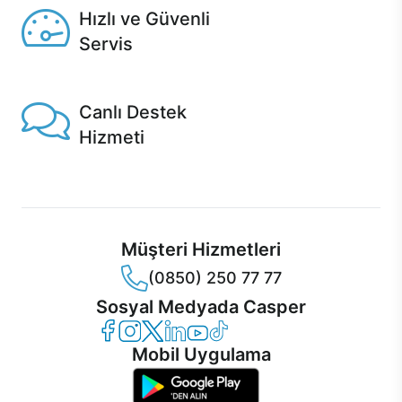
Hızlı ve Güvenli
Servis
1 Saatte servis, Jet servis ve Turbo servis seçenekleri
Casper'da!
Canlı Destek
Hizmeti
Ürünlerinizle ilgili Casper Canlı Destek hizmeti her daim
sizinle.
Müşteri Hizmetleri
(0850) 250 77 77
Sosyal Medyada Casper
Casper Facebook
Casper Instagram
Casper Twitter
Casper LinkedIn
Casper YouTube
Casper TikTok
Mobil Uygulama