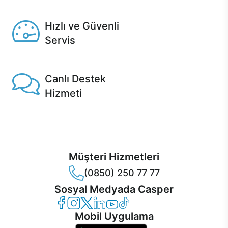
Seçili ürünlerde Aynı Gün Teslim!
Hızlı ve Güvenli
Servis
1 Saatte servis, Jet servis ve Turbo servis seçenekleri
Casper'da!
Canlı Destek
Hizmeti
Ürünlerinizle ilgili Casper Canlı Destek hizmeti her daim
sizinle.
Müşteri Hizmetleri
(0850) 250 77 77
Sosyal Medyada Casper
Casper Facebook
Casper Instagram
Casper Twitter
Casper LinkedIn
Casper YouTube
Casper TikTok
Mobil Uygulama