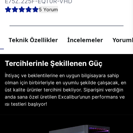
E75Z.225F-EQT0R-VHD
5 Yorum
Teknik Özellikler
İncelemeler
Yoruml
Tercihlerinle Şekillenen Güç
İhtiyaç ve beklentilerine en uygun bilgisayara sahip
olman için birbirleriyle en uyumlu şekilde çalışacak, en
üst kalite ürünler tercihini bekliyor. Siparişini verdiğin
anda sana özel üretilen Excalibur’unun performans ve
ısı testleri başlıyor!