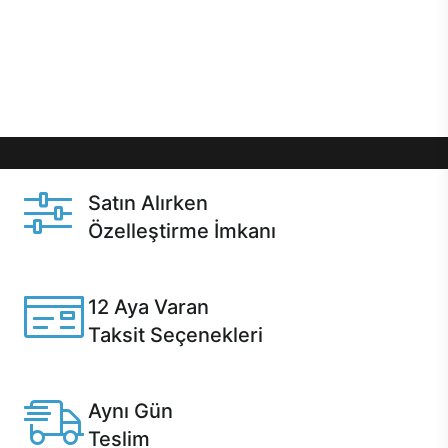
gibi özel fırsatlar Casper kullanıcılarını bekliyor.
Üstelik satın alma ve satın alma sonrasında hızlı
destek sayesinde Casper kullanıcıların her zaman
yanında!
Satın Alırken
Özelleştirme İmkanı
Casper ürünlerini satın alırken ihtiyacınıza göre
özelleştirebilirsiniz.
12 Aya Varan
Taksit Seçenekleri
Anlaşmalı kredi kartlarına 12 aya varan taksit seçenekleri
Casper'da.
Aynı Gün
Teslim