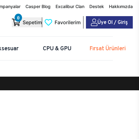
mpanyalar
Casper Blog
Excalibur Clan
Destek
Hakkımızda
0
Üye Ol / Giriş
Sepetim
Favorilerim
ksesuar
CPU & GPU
Fırsat Ürünleri