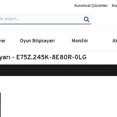
Kurumsal Çözümler
Ka
yar
Oyun Bilgisayarı
Monitör
A
sayarı - E75Z.245K-8E80R-0LG
calibur E750 Masaüstü Oyun Bilgisayarı
E75Z.245K-8E80R-0LG