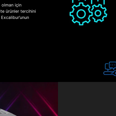
p olman için
te ürünler tercihini
n Excalibur’unun