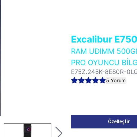
Excalibur E75
RAM UDIMM 500GB
PRO OYUNCU BİLG
E75Z.245K-8E80R-0L
5 Yorum
Özelleştir