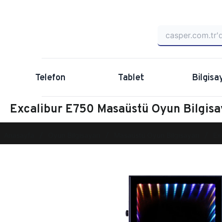
Telefon
Tablet
Bilgisa
Excalibur E750 Masaüstü Oyun Bilgi
Anasayfa
Oyun Bilgisayarı
Masaüstü Oyun Bilgisayarı
Ex