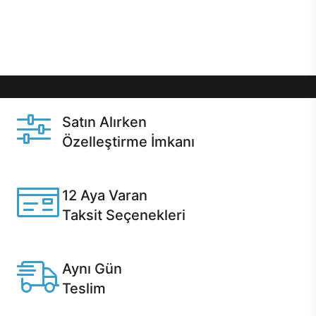
Üstelik satın alma ve satın alma sonrasında hızlı
destek sayesinde Casper kullanıcıların her zaman
yanında!
Satın Alırken
Özelleştirme İmkanı
Casper ürünlerini satın alırken ihtiyacınıza göre
özelleştirebilirsiniz.
12 Aya Varan
Taksit Seçenekleri
Anlaşmalı kredi kartlarına 12 aya varan taksit seçenekleri
Casper'da.
Aynı Gün
Teslim
Seçili ürünlerde Aynı Gün Teslim!