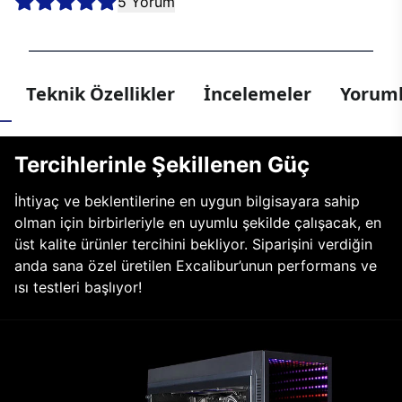
5 Yorum
Teknik Özellikler
İncelemeler
Yoruml
Tercihlerinle Şekillenen Güç
İhtiyaç ve beklentilerine en uygun bilgisayara sahip
olman için birbirleriyle en uyumlu şekilde çalışacak, en
üst kalite ürünler tercihini bekliyor. Siparişini verdiğin
anda sana özel üretilen Excalibur’unun performans ve
ısı testleri başlıyor!