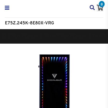
0
E75Z.245K-8E80X-VRG
Oyun Bilgisayarı
Masaüstü Oyun Bilgisayarı
Excalibur