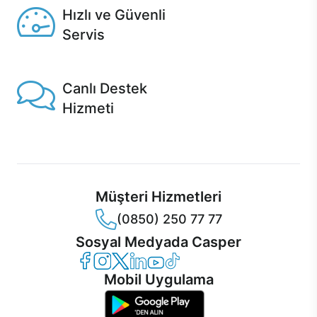
Hızlı ve Güvenli
Servis
1 Saatte servis, Jet servis ve Turbo servis seçenekleri
Casper'da!
Canlı Destek
Hizmeti
Ürünlerinizle ilgili Casper Canlı Destek hizmeti her daim
sizinle.
Müşteri Hizmetleri
(0850) 250 77 77
Sosyal Medyada Casper
Casper Facebook
Casper Instagram
Casper Twitter
Casper LinkedIn
Casper YouTube
Casper TikTok
Mobil Uygulama