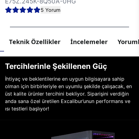
E75Z.245K-8Q50A-0HG
5 Yorum
Teknik Özellikler
İncelemeler
Yoruml
Tercihlerinle Şekillenen Güç
İhtiyaç ve beklentilerine en uygun bilgisayara sahip
olman için birbirleriyle en uyumlu şekilde çalışacak, en
üst kalite ürünler tercihini bekliyor. Siparişini verdiğin
anda sana özel üretilen Excalibur’unun performans ve
ısı testleri başlıyor!