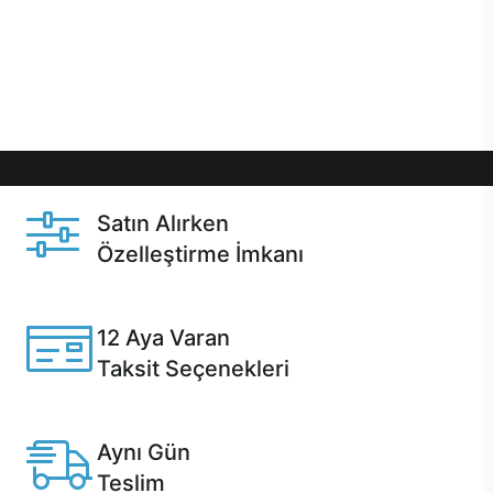
gibi özel fırsatlar Casper kullanıcılarını bekliyor.
Üstelik satın alma ve satın alma sonrasında hızlı
destek sayesinde Casper kullanıcıların her zaman
yanında!
Satın Alırken
Özelleştirme İmkanı
Casper ürünlerini satın alırken ihtiyacınıza göre
özelleştirebilirsiniz.
12 Aya Varan
Taksit Seçenekleri
Anlaşmalı kredi kartlarına 12 aya varan taksit seçenekleri
Casper'da.
Aynı Gün
Teslim