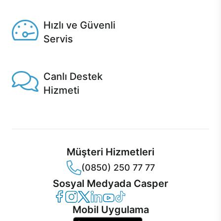
Seçili ürünlerde Aynı Gün Teslim!
Hızlı ve Güvenli
Servis
1 Saatte servis, Jet servis ve Turbo servis seçenekleri
Casper'da!
Canlı Destek
Hizmeti
Ürünlerinizle ilgili Casper Canlı Destek hizmeti her daim
sizinle.
Müşteri Hizmetleri
(0850) 250 77 77
Sosyal Medyada Casper
Casper Facebook
Casper Instagram
Casper Twitter
Casper LinkedIn
Casper YouTube
Casper TikTok
Mobil Uygulama