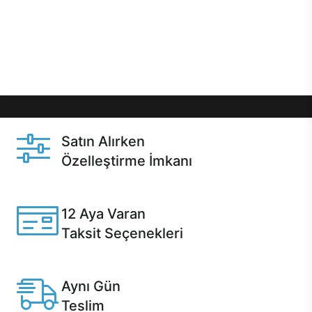
gibi özel fırsatlar Casper kullanıcılarını bekliyor.
Üstelik satın alma ve satın alma sonrasında hızlı
destek sayesinde Casper kullanıcıların her zaman
yanında!
Satın Alırken
Özelleştirme İmkanı
Casper ürünlerini satın alırken ihtiyacınıza göre
özelleştirebilirsiniz.
12 Aya Varan
Taksit Seçenekleri
Anlaşmalı kredi kartlarına 12 aya varan taksit seçenekleri
Casper'da.
Aynı Gün
Teslim