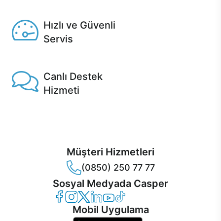
Seçili ürünlerde Aynı Gün Teslim!
Hızlı ve Güvenli
Servis
1 Saatte servis, Jet servis ve Turbo servis seçenekleri
Casper'da!
Canlı Destek
Hizmeti
Ürünlerinizle ilgili Casper Canlı Destek hizmeti her daim
sizinle.
Müşteri Hizmetleri
(0850) 250 77 77
Sosyal Medyada Casper
Casper Facebook
Casper Instagram
Casper Twitter
Casper LinkedIn
Casper YouTube
Casper TikTok
Mobil Uygulama