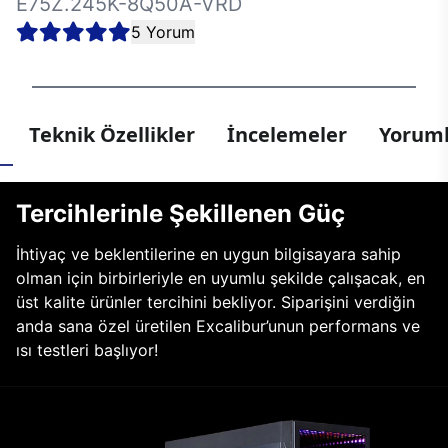
E75Z.245K-8Q50A-VRD
5 Yorum
Teknik Özellikler
İncelemeler
Yoruml
Tercihlerinle Şekillenen Güç
İhtiyaç ve beklentilerine en uygun bilgisayara sahip
olman için birbirleriyle en uyumlu şekilde çalışacak, en
üst kalite ürünler tercihini bekliyor. Siparişini verdiğin
anda sana özel üretilen Excalibur’unun performans ve
ısı testleri başlıyor!