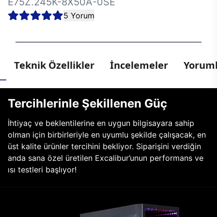
E75Z.245K-8X50A-0SE
5 Yorum
Teknik Özellikler
İncelemeler
Yoruml
Tercihlerinle Şekillenen Güç
İhtiyaç ve beklentilerine en uygun bilgisayara sahip
olman için birbirleriyle en uyumlu şekilde çalışacak, en
üst kalite ürünler tercihini bekliyor. Siparişini verdiğin
anda sana özel üretilen Excalibur’unun performans ve
ısı testleri başlıyor!