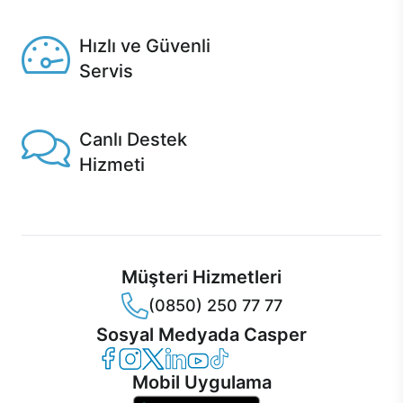
Seçili ürünlerde Aynı Gün Teslim!
Hızlı ve Güvenli
Servis
1 Saatte servis, Jet servis ve Turbo servis seçenekleri
Casper'da!
Canlı Destek
Hizmeti
Ürünlerinizle ilgili Casper Canlı Destek hizmeti her daim
sizinle.
Müşteri Hizmetleri
(0850) 250 77 77
Sosyal Medyada Casper
Casper Facebook
Casper Instagram
Casper Twitter
Casper LinkedIn
Casper YouTube
Casper TikTok
Mobil Uygulama