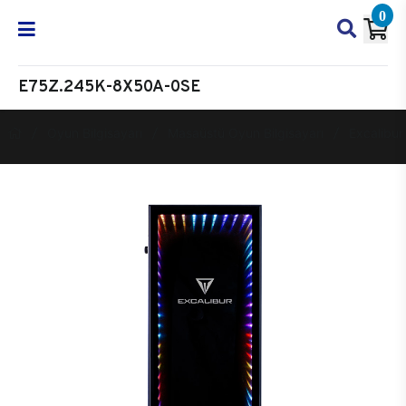
0
E75Z.245K-8X50A-0SE
Oyun Bilgisayarı
Masaüstü Oyun Bilgisayarı
Excalibur