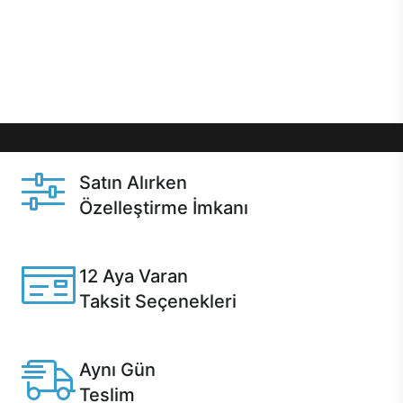
gibi özel fırsatlar Casper kullanıcılarını bekliyor.
Üstelik satın alma ve satın alma sonrasında hızlı
destek sayesinde Casper kullanıcıların her zaman
yanında!
Satın Alırken
Özelleştirme İmkanı
Casper ürünlerini satın alırken ihtiyacınıza göre
özelleştirebilirsiniz.
12 Aya Varan
Taksit Seçenekleri
Anlaşmalı kredi kartlarına 12 aya varan taksit seçenekleri
Casper'da.
Aynı Gün
Teslim