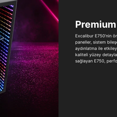
Premium 
Excalibur E750’nin ö
paneller, sistem bile
aydınlatma ile etkile
kaliteli yüzey detay
sağlayan E750, perfo