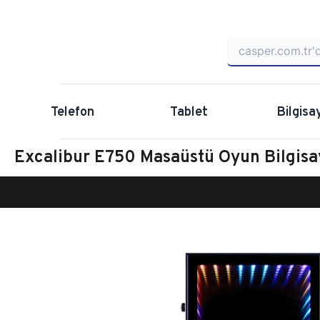
Telefon
Tablet
Bilgisa
Excalibur E750 Masaüstü Oyun Bilgi
Anasayfa
Oyun Bilgisayarı
Masaüstü Oyun Bilgisayarı
Ex