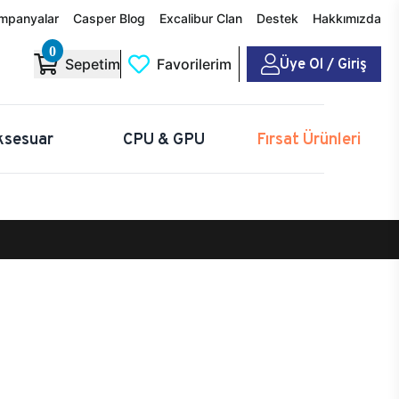
mpanyalar
Casper Blog
Excalibur Clan
Destek
Hakkımızda
0
Üye Ol / Giriş
Sepetim
Favorilerim
ksesuar
CPU & GPU
Fırsat Ürünleri