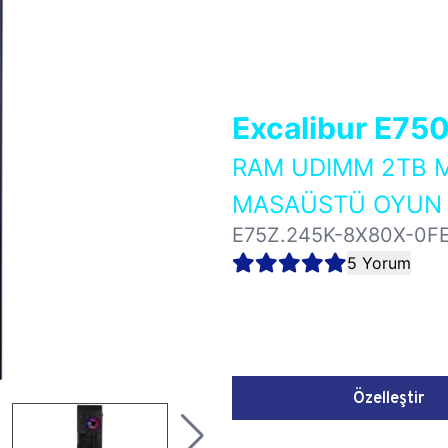
Excalibur E75
RAM UDIMM 2TB M
MASAÜSTÜ OYUN B
E75Z.245K-8X80X-0F
5 Yorum
Özelleştir