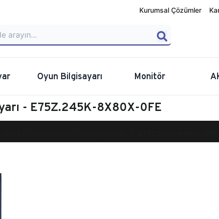
Kurumsal Çözümler
Ka
yar
Oyun Bilgisayarı
Monitör
A
sayarı - E75Z.245K-8X80X-0FE
calibur E750 Masaüstü Oyun Bilgisayarı
E75Z.245K-8X80X-0FE