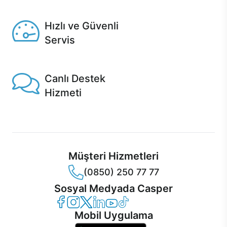
Seçili ürünlerde Aynı Gün Teslim!
Hızlı ve Güvenli
Servis
1 Saatte servis, Jet servis ve Turbo servis seçenekleri
Casper'da!
Canlı Destek
Hizmeti
Ürünlerinizle ilgili Casper Canlı Destek hizmeti her daim
sizinle.
Müşteri Hizmetleri
(0850) 250 77 77
Sosyal Medyada Casper
Casper Facebook
Casper Instagram
Casper Twitter
Casper LinkedIn
Casper YouTube
Casper TikTok
Mobil Uygulama