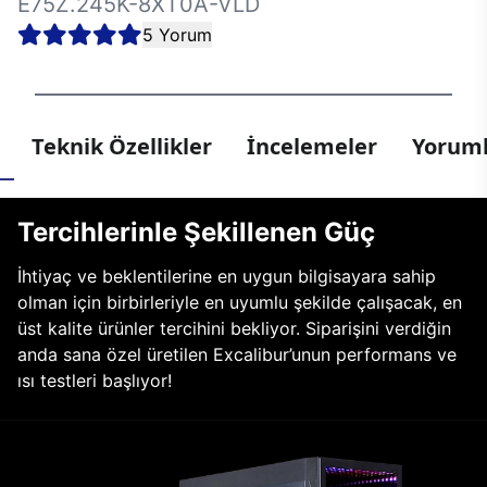
E75Z.245K-8XT0A-VLD
5 Yorum
Teknik Özellikler
İncelemeler
Yoruml
Tercihlerinle Şekillenen Güç
İhtiyaç ve beklentilerine en uygun bilgisayara sahip
olman için birbirleriyle en uyumlu şekilde çalışacak, en
üst kalite ürünler tercihini bekliyor. Siparişini verdiğin
anda sana özel üretilen Excalibur’unun performans ve
ısı testleri başlıyor!