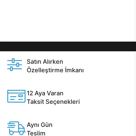
gibi özel fırsatlar Casper kullanıcılarını bekliyor.
Üstelik satın alma ve satın alma sonrasında hızlı
destek sayesinde Casper kullanıcıların her zaman
yanında!
Satın Alırken
Özelleştirme İmkanı
Casper ürünlerini satın alırken ihtiyacınıza göre
özelleştirebilirsiniz.
12 Aya Varan
Taksit Seçenekleri
Anlaşmalı kredi kartlarına 12 aya varan taksit seçenekleri
Casper'da.
Aynı Gün
Teslim