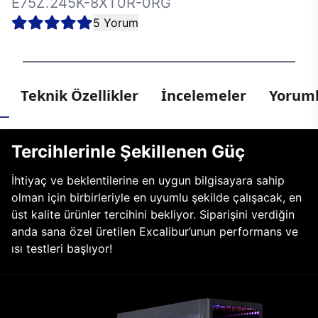
E75Z.245K-8XT0R-0RG
5 Yorum
Teknik Özellikler
İncelemeler
Yoruml
Tercihlerinle Şekillenen Güç
İhtiyaç ve beklentilerine en uygun bilgisayara sahip
olman için birbirleriyle en uyumlu şekilde çalışacak, en
üst kalite ürünler tercihini bekliyor. Siparişini verdiğin
anda sana özel üretilen Excalibur’unun performans ve
ısı testleri başlıyor!