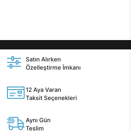
gibi özel fırsatlar Casper kullanıcılarını bekliyor.
Üstelik satın alma ve satın alma sonrasında hızlı
destek sayesinde Casper kullanıcıların her zaman
yanında!
Satın Alırken
Özelleştirme İmkanı
Casper ürünlerini satın alırken ihtiyacınıza göre
özelleştirebilirsiniz.
12 Aya Varan
Taksit Seçenekleri
Anlaşmalı kredi kartlarına 12 aya varan taksit seçenekleri
Casper'da.
Aynı Gün
Teslim