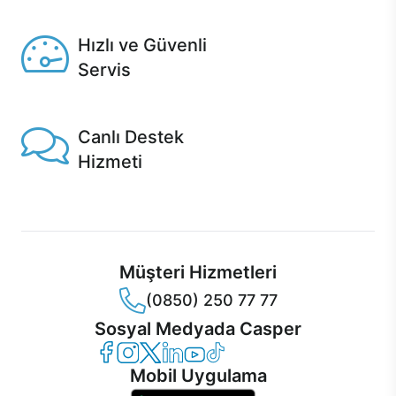
Seçili ürünlerde Aynı Gün Teslim!
Hızlı ve Güvenli
Servis
1 Saatte servis, Jet servis ve Turbo servis seçenekleri
Casper'da!
Canlı Destek
Hizmeti
Ürünlerinizle ilgili Casper Canlı Destek hizmeti her daim
sizinle.
Müşteri Hizmetleri
(0850) 250 77 77
Sosyal Medyada Casper
Casper Facebook
Casper Instagram
Casper Twitter
Casper LinkedIn
Casper YouTube
Casper TikTok
Mobil Uygulama