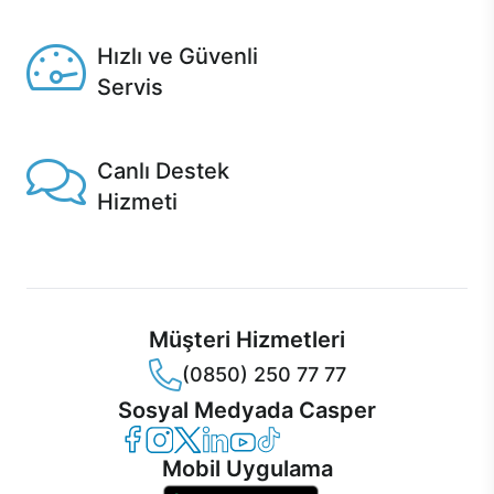
Seçili ürünlerde Aynı Gün Teslim!
Hızlı ve Güvenli
Servis
1 Saatte servis, Jet servis ve Turbo servis seçenekleri
Casper'da!
Canlı Destek
Hizmeti
Ürünlerinizle ilgili Casper Canlı Destek hizmeti her daim
sizinle.
Müşteri Hizmetleri
(0850) 250 77 77
Sosyal Medyada Casper
Casper Facebook
Casper Instagram
Casper Twitter
Casper LinkedIn
Casper YouTube
Casper TikTok
Mobil Uygulama