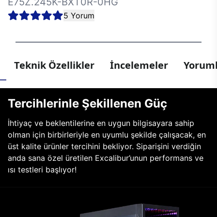
E75Z.245K-BXT0R-0HG
5 Yorum
Teknik Özellikler
İncelemeler
Yoruml
Tercihlerinle Şekillenen Güç
İhtiyaç ve beklentilerine en uygun bilgisayara sahip
olman için birbirleriyle en uyumlu şekilde çalışacak, en
üst kalite ürünler tercihini bekliyor. Siparişini verdiğin
anda sana özel üretilen Excalibur’unun performans ve
ısı testleri başlıyor!