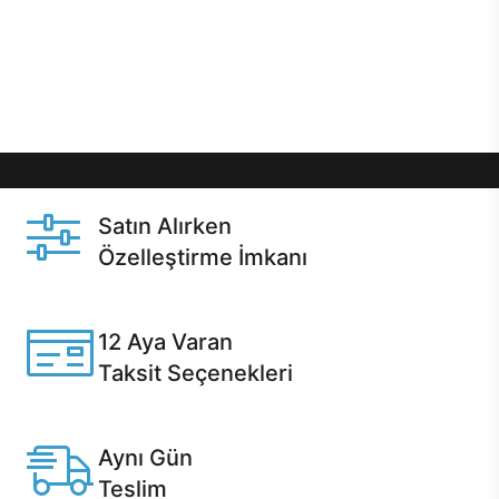
gibi özel fırsatlar Casper kullanıcılarını bekliyor.
Üstelik satın alma ve satın alma sonrasında hızlı
destek sayesinde Casper kullanıcıların her zaman
yanında!
Satın Alırken
Özelleştirme İmkanı
Casper ürünlerini satın alırken ihtiyacınıza göre
özelleştirebilirsiniz.
12 Aya Varan
Taksit Seçenekleri
Anlaşmalı kredi kartlarına 12 aya varan taksit seçenekleri
Casper'da.
Aynı Gün
Teslim