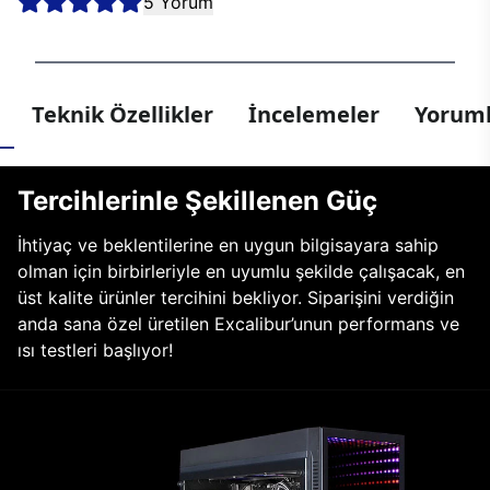
5 Yorum
Teknik Özellikler
İncelemeler
Yoruml
Tercihlerinle Şekillenen Güç
İhtiyaç ve beklentilerine en uygun bilgisayara sahip
olman için birbirleriyle en uyumlu şekilde çalışacak, en
üst kalite ürünler tercihini bekliyor. Siparişini verdiğin
anda sana özel üretilen Excalibur’unun performans ve
ısı testleri başlıyor!