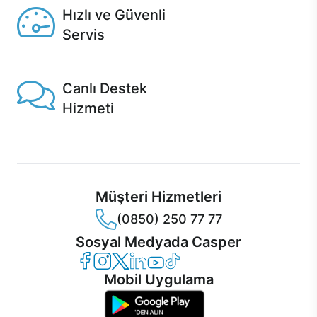
Hızlı ve Güvenli
Servis
1 Saatte servis, Jet servis ve Turbo servis seçenekleri
Casper'da!
Canlı Destek
Hizmeti
Ürünlerinizle ilgili Casper Canlı Destek hizmeti her daim
sizinle.
Müşteri Hizmetleri
(0850) 250 77 77
Sosyal Medyada Casper
Casper Facebook
Casper Instagram
Casper Twitter
Casper LinkedIn
Casper YouTube
Casper TikTok
Mobil Uygulama