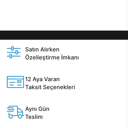
Üstelik satın alma ve satın alma sonrasında hızlı
destek sayesinde Casper kullanıcıların her zaman
yanında!
Satın Alırken
Özelleştirme İmkanı
Casper ürünlerini satın alırken ihtiyacınıza göre
özelleştirebilirsiniz.
12 Aya Varan
Taksit Seçenekleri
Anlaşmalı kredi kartlarına 12 aya varan taksit seçenekleri
Casper'da.
Aynı Gün
Teslim
Seçili ürünlerde Aynı Gün Teslim!