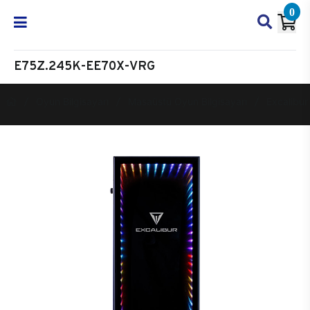
0
E75Z.245K-EE70X-VRG
Oyun Bilgisayarı
Masaüstü Oyun Bilgisayarı
Excalibur