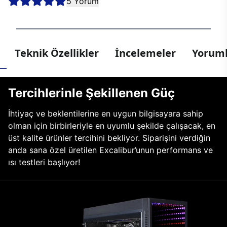
5 Yorum
Teknik Özellikler
İncelemeler
Yoruml
Tercihlerinle Şekillenen Güç
İhtiyaç ve beklentilerine en uygun bilgisayara sahip
olman için birbirleriyle en uyumlu şekilde çalışacak, en
üst kalite ürünler tercihini bekliyor. Siparişini verdiğin
anda sana özel üretilen Excalibur’unun performans ve
ısı testleri başlıyor!