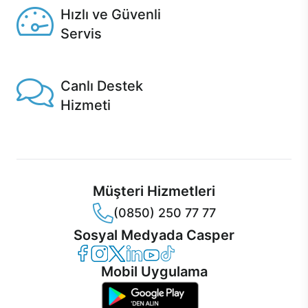
Hızlı ve Güvenli
Servis
1 Saatte servis, Jet servis ve Turbo servis seçenekleri
Casper'da!
Canlı Destek
Hizmeti
Ürünlerinizle ilgili Casper Canlı Destek hizmeti her daim
sizinle.
Müşteri Hizmetleri
(0850) 250 77 77
Sosyal Medyada Casper
Casper Facebook
Casper Instagram
Casper Twitter
Casper LinkedIn
Casper YouTube
Casper TikTok
Mobil Uygulama