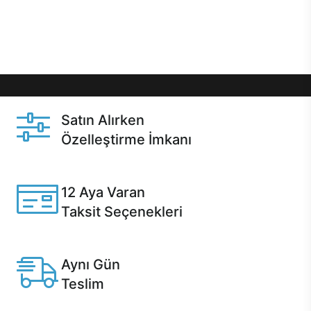
Üstelik satın alma ve satın alma sonrasında hızlı
destek sayesinde Casper kullanıcıların her zaman
yanında!
Satın Alırken
Özelleştirme İmkanı
Casper ürünlerini satın alırken ihtiyacınıza göre
özelleştirebilirsiniz.
12 Aya Varan
Taksit Seçenekleri
Anlaşmalı kredi kartlarına 12 aya varan taksit seçenekleri
Casper'da.
Aynı Gün
Teslim
Seçili ürünlerde Aynı Gün Teslim!