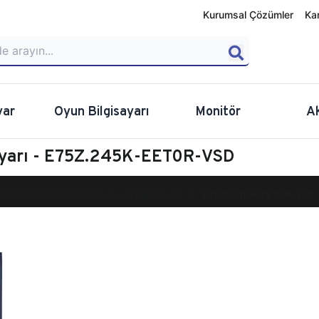
Kurumsal Çözümler
Ka
yar
Oyun Bilgisayarı
Monitör
A
ayarı - E75Z.245K-EET0R-VSD
calibur E750 Masaüstü Oyun Bilgisayarı
E75Z.245K-EET0R-VSD