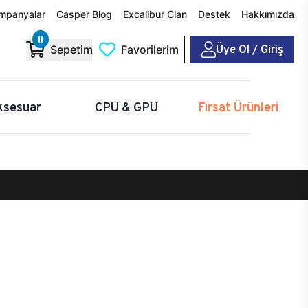
mpanyalar
Casper Blog
Excalibur Clan
Destek
Hakkımızda
0
Üye Ol / Giriş
Sepetim
Favorilerim
ksesuar
CPU & GPU
Fırsat Ürünleri