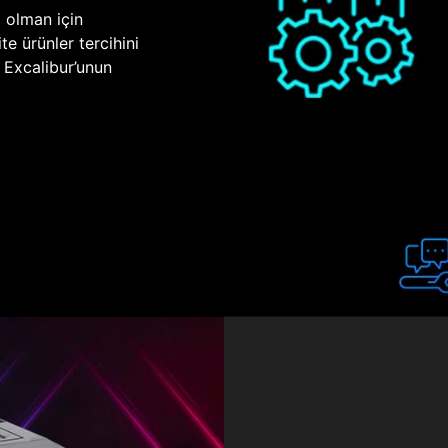
p olman için
te ürünler tercihini
n Excalibur’unun