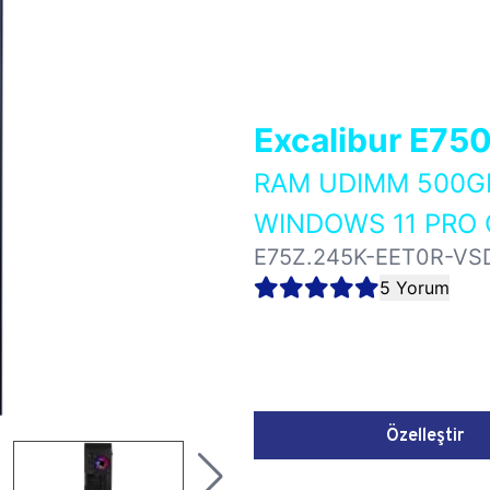
Excalibur E75
RAM UDIMM 500GB
WINDOWS 11 PRO 
E75Z.245K-EET0R-VS
5 Yorum
Özelleştir