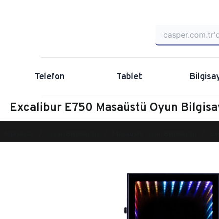
Telefon
Tablet
Bilgisa
Excalibur E750 Masaüstü Oyun Bilgis
Anasayfa
Oyun Bilgisayarı
Masaüstü Oyun Bilgisayarı
Ex