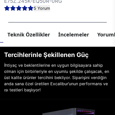
E75Z.245K-EQ50R-0RG
5 Yorum
Teknik Özellikler
İncelemeler
Yoruml
Tercihlerinle Şekillenen Güç
İhtiyaç ve beklentilerine en uygun bilgisayara sahip
olman için birbirleriyle en uyumlu şekilde çalışacak, en
üst kalite ürünler tercihini bekliyor. Siparişini verdiğin
anda sana özel üretilen Excalibur’unun performans ve
ısı testleri başlıyor!