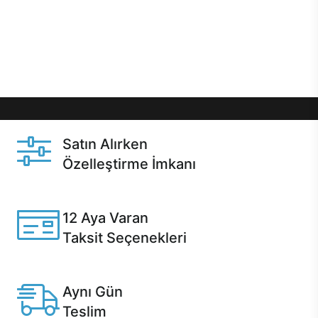
gibi özel fırsatlar Casper kullanıcılarını bekliyor.
Üstelik satın alma ve satın alma sonrasında hızlı
destek sayesinde Casper kullanıcıların her zaman
yanında!
Satın Alırken
Özelleştirme İmkanı
Casper ürünlerini satın alırken ihtiyacınıza göre
özelleştirebilirsiniz.
12 Aya Varan
Taksit Seçenekleri
Anlaşmalı kredi kartlarına 12 aya varan taksit seçenekleri
Casper'da.
Aynı Gün
Teslim