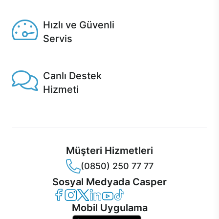
Seçili ürünlerde Aynı Gün Teslim!
Hızlı ve Güvenli
Servis
1 Saatte servis, Jet servis ve Turbo servis seçenekleri
Casper'da!
Canlı Destek
Hizmeti
Ürünlerinizle ilgili Casper Canlı Destek hizmeti her daim
sizinle.
Müşteri Hizmetleri
(0850) 250 77 77
Sosyal Medyada Casper
Casper Facebook
Casper Instagram
Casper Twitter
Casper LinkedIn
Casper YouTube
Casper TikTok
Mobil Uygulama