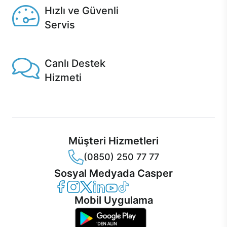
Hızlı ve Güvenli
Servis
1 Saatte servis, Jet servis ve Turbo servis seçenekleri
Casper'da!
Canlı Destek
Hizmeti
Ürünlerinizle ilgili Casper Canlı Destek hizmeti her daim
sizinle.
Müşteri Hizmetleri
(0850) 250 77 77
Sosyal Medyada Casper
Casper Facebook
Casper Instagram
Casper Twitter
Casper LinkedIn
Casper YouTube
Casper TikTok
Mobil Uygulama