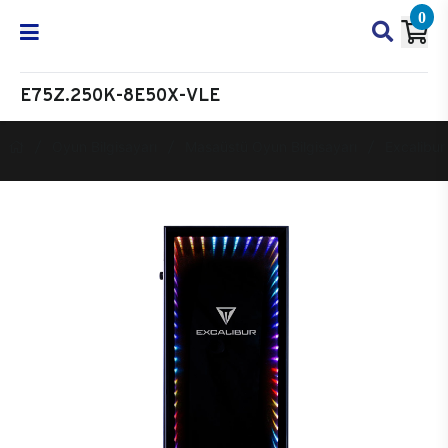
0
E75Z.250K-8E50X-VLE
Oyun Bilgisayarı
Masaüstü Oyun Bilgisayarı
Excalibur