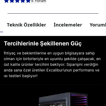
5 Yorum
Teknik Özellikler
İncelemeler
Yoruml
Tercihlerinle Şekillenen Güç
İhtiyaç ve beklentilerine en uygun bilgisayara sahip
olman için birbirleriyle en uyumlu şekilde çalışacak, en
üst kalite ürünler tercihini bekliyor. Siparişini verdiğin
anda sana özel üretilen Excalibur’unun performans ve
ısı testleri başlıyor!