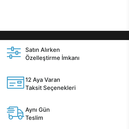
Üstelik satın alma ve satın alma sonrasında hızlı
destek sayesinde Casper kullanıcıların her zaman
yanında!
Satın Alırken
Özelleştirme İmkanı
Casper ürünlerini satın alırken ihtiyacınıza göre
özelleştirebilirsiniz.
12 Aya Varan
Taksit Seçenekleri
Anlaşmalı kredi kartlarına 12 aya varan taksit seçenekleri
Casper'da.
Aynı Gün
Teslim
Seçili ürünlerde Aynı Gün Teslim!