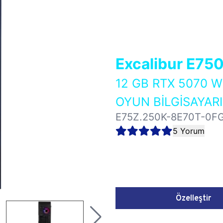
Excalibur E75
12 GB RTX 5070 
OYUN BİLGİSAYARI
E75Z.250K-8E70T-0F
5 Yorum
Özelleştir