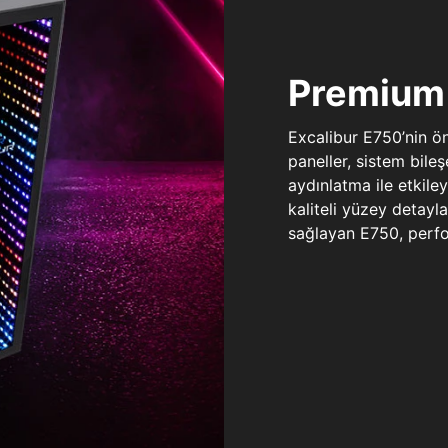
Premium 
Excalibur E750’nin ö
paneller, sistem bile
aydınlatma ile etkile
kaliteli yüzey detay
sağlayan E750, perfo