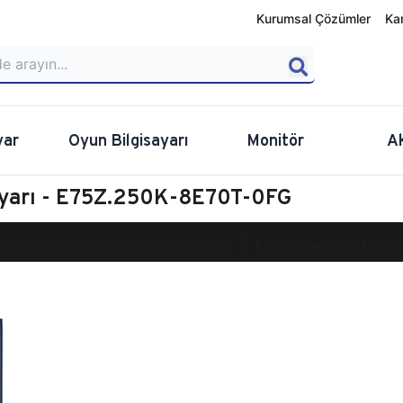
Kurumsal Çözümler
Ka
yar
Oyun Bilgisayarı
Monitör
A
ayarı - E75Z.250K-8E70T-0FG
calibur E750 Masaüstü Oyun Bilgisayarı
E75Z.250K-8E70T-0FG