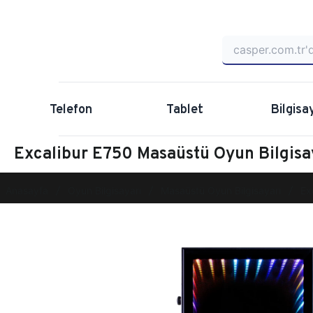
Telefon
Tablet
Bilgisa
Excalibur E750 Masaüstü Oyun Bilgis
Anasayfa
Oyun Bilgisayarı
Masaüstü Oyun Bilgisayarı
Ex