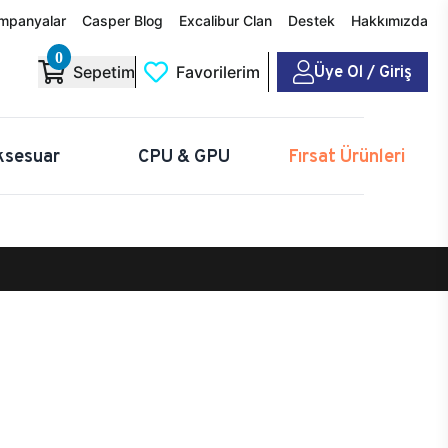
mpanyalar
Casper Blog
Excalibur Clan
Destek
Hakkımızda
0
Üye Ol / Giriş
Sepetim
Favorilerim
ksesuar
CPU & GPU
Fırsat Ürünleri