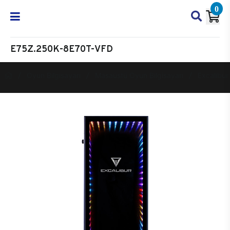
0
E75Z.250K-8E70T-VFD
Oyun Bilgisayarı
Masaüstü Oyun Bilgisayarı
Excalibur