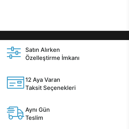
Üstelik satın alma ve satın alma sonrasında hızlı
destek sayesinde Casper kullanıcıların her zaman
yanında!
Satın Alırken
Özelleştirme İmkanı
Casper ürünlerini satın alırken ihtiyacınıza göre
özelleştirebilirsiniz.
12 Aya Varan
Taksit Seçenekleri
Anlaşmalı kredi kartlarına 12 aya varan taksit seçenekleri
Casper'da.
Aynı Gün
Teslim
Seçili ürünlerde Aynı Gün Teslim!