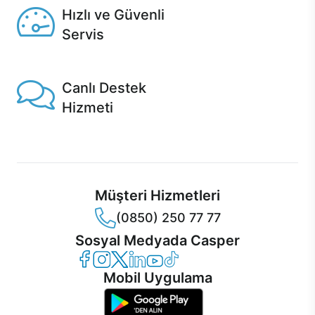
Hızlı ve Güvenli
Servis
1 Saatte servis, Jet servis ve Turbo servis seçenekleri
Casper'da!
Canlı Destek
Hizmeti
Ürünlerinizle ilgili Casper Canlı Destek hizmeti her daim
sizinle.
Müşteri Hizmetleri
(0850) 250 77 77
Sosyal Medyada Casper
Casper Facebook
Casper Instagram
Casper Twitter
Casper LinkedIn
Casper YouTube
Casper TikTok
Mobil Uygulama