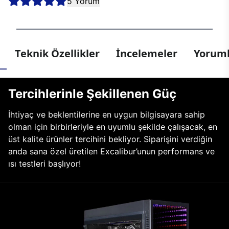
5 Yorum
Teknik Özellikler
İncelemeler
Yoruml
Tercihlerinle Şekillenen Güç
İhtiyaç ve beklentilerine en uygun bilgisayara sahip
olman için birbirleriyle en uyumlu şekilde çalışacak, en
üst kalite ürünler tercihini bekliyor. Siparişini verdiğin
anda sana özel üretilen Excalibur’unun performans ve
ısı testleri başlıyor!