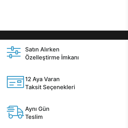
Üstelik satın alma ve satın alma sonrasında hızlı
destek sayesinde Casper kullanıcıların her zaman
yanında!
Satın Alırken
Özelleştirme İmkanı
Casper ürünlerini satın alırken ihtiyacınıza göre
özelleştirebilirsiniz.
12 Aya Varan
Taksit Seçenekleri
Anlaşmalı kredi kartlarına 12 aya varan taksit seçenekleri
Casper'da.
Aynı Gün
Teslim
Seçili ürünlerde Aynı Gün Teslim!