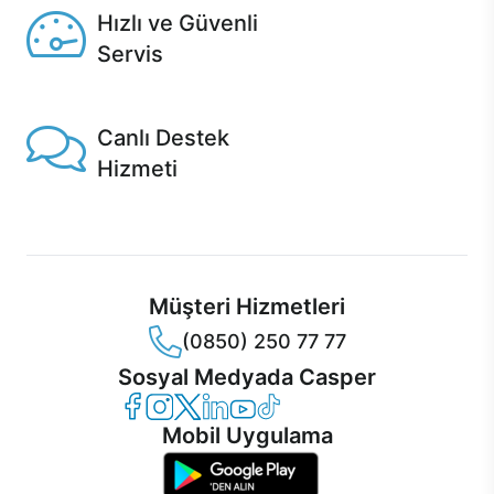
Hızlı ve Güvenli
Servis
1 Saatte servis, Jet servis ve Turbo servis seçenekleri
Casper'da!
Canlı Destek
Hizmeti
Ürünlerinizle ilgili Casper Canlı Destek hizmeti her daim
sizinle.
Müşteri Hizmetleri
(0850) 250 77 77
Sosyal Medyada Casper
Casper Facebook
Casper Instagram
Casper Twitter
Casper LinkedIn
Casper YouTube
Casper TikTok
Mobil Uygulama