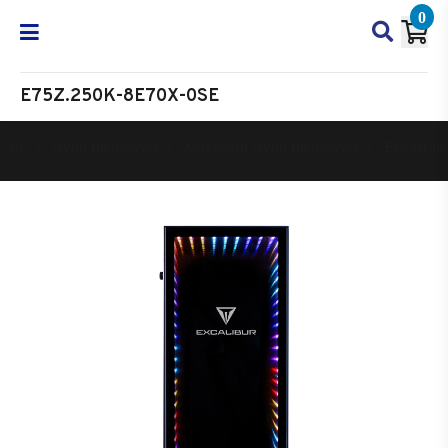
0
E75Z.250K-8E70X-0SE
Oyun Bilgisayarı
Masaüstü Oyun Bilgisayarı
Excalibur