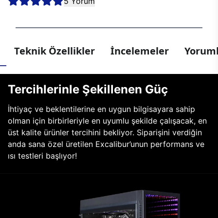
5 Yorum
Teknik Özellikler
İncelemeler
Yoruml
Tercihlerinle Şekillenen Güç
İhtiyaç ve beklentilerine en uygun bilgisayara sahip
olman için birbirleriyle en uyumlu şekilde çalışacak, en
üst kalite ürünler tercihini bekliyor. Siparişini verdiğin
anda sana özel üretilen Excalibur’unun performans ve
ısı testleri başlıyor!