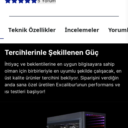
5 Yorum
Teknik Özellikler
İncelemeler
Yoruml
Tercihlerinle Şekillenen Güç
İhtiyaç ve beklentilerine en uygun bilgisayara sahip
olman için birbirleriyle en uyumlu şekilde çalışacak, en
üst kalite ürünler tercihini bekliyor. Siparişini verdiğin
anda sana özel üretilen Excalibur’unun performans ve
ısı testleri başlıyor!