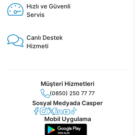
Hızlı ve Güvenli
Servis
1 Saatte servis, Jet servis ve Turbo servis seçenekleri
Casper'da!
Canlı Destek
Hizmeti
Ürünlerinizle ilgili Casper Canlı Destek hizmeti her daim
sizinle.
Müşteri Hizmetleri
(0850) 250 77 77
Sosyal Medyada Casper
Casper Facebook
Casper Instagram
Casper Twitter
Casper LinkedIn
Casper YouTube
Casper TikTok
Mobil Uygulama