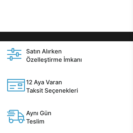
Üstelik satın alma ve satın alma sonrasında hızlı
destek sayesinde Casper kullanıcıların her zaman
yanında!
Satın Alırken
Özelleştirme İmkanı
Casper ürünlerini satın alırken ihtiyacınıza göre
özelleştirebilirsiniz.
12 Aya Varan
Taksit Seçenekleri
Anlaşmalı kredi kartlarına 12 aya varan taksit seçenekleri
Casper'da.
Aynı Gün
Teslim
Seçili ürünlerde Aynı Gün Teslim!