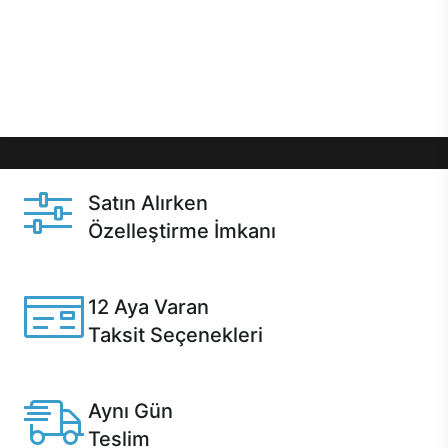
gibi özel fırsatlar Casper kullanıcılarını bekliyor.
Üstelik satın alma ve satın alma sonrasında hızlı
destek sayesinde Casper kullanıcıların her zaman
yanında!
Satın Alırken
Özelleştirme İmkanı
Casper ürünlerini satın alırken ihtiyacınıza göre
özelleştirebilirsiniz.
12 Aya Varan
Taksit Seçenekleri
Anlaşmalı kredi kartlarına 12 aya varan taksit seçenekleri
Casper'da.
Aynı Gün
Teslim