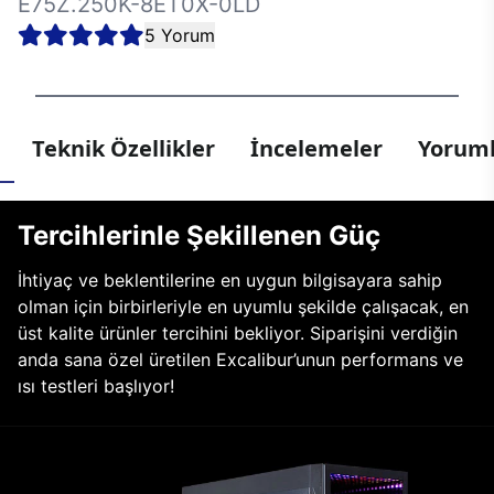
E75Z.250K-8ET0X-0LD
5 Yorum
Teknik Özellikler
İncelemeler
Yoruml
Tercihlerinle Şekillenen Güç
İhtiyaç ve beklentilerine en uygun bilgisayara sahip
olman için birbirleriyle en uyumlu şekilde çalışacak, en
üst kalite ürünler tercihini bekliyor. Siparişini verdiğin
anda sana özel üretilen Excalibur’unun performans ve
ısı testleri başlıyor!