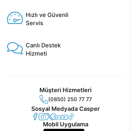
Seçili ürünlerde Aynı Gün Teslim!
Hızlı ve Güvenli
Servis
1 Saatte servis, Jet servis ve Turbo servis seçenekleri
Casper'da!
Canlı Destek
Hizmeti
Ürünlerinizle ilgili Casper Canlı Destek hizmeti her daim
sizinle.
Müşteri Hizmetleri
(0850) 250 77 77
Sosyal Medyada Casper
Casper Facebook
Casper Instagram
Casper Twitter
Casper LinkedIn
Casper YouTube
Casper TikTok
Mobil Uygulama