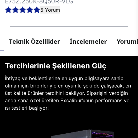
E75Z.250K-8Q50R-VLG
5 Yorum
Teknik Özellikler
İncelemeler
Yoruml
Tercihlerinle Şekillenen Güç
İhtiyaç ve beklentilerine en uygun bilgisayara sahip
olman için birbirleriyle en uyumlu şekilde çalışacak, en
üst kalite ürünler tercihini bekliyor. Siparişini verdiğin
anda sana özel üretilen Excalibur’unun performans ve
ısı testleri başlıyor!