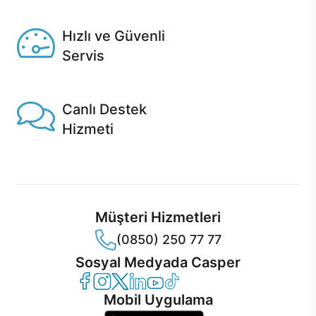
Seçili ürünlerde Aynı Gün Teslim!
Hızlı ve Güvenli
Servis
1 Saatte servis, Jet servis ve Turbo servis seçenekleri
Casper'da!
Canlı Destek
Hizmeti
Ürünlerinizle ilgili Casper Canlı Destek hizmeti her daim
sizinle.
Müşteri Hizmetleri
(0850) 250 77 77
Sosyal Medyada Casper
Casper Facebook
Casper Instagram
Casper Twitter
Casper LinkedIn
Casper YouTube
Casper TikTok
Mobil Uygulama