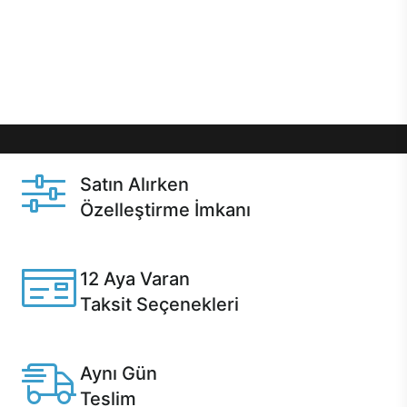
gibi özel fırsatlar Casper kullanıcılarını bekliyor.
Üstelik satın alma ve satın alma sonrasında hızlı
destek sayesinde Casper kullanıcıların her zaman
yanında!
Satın Alırken
Özelleştirme İmkanı
Casper ürünlerini satın alırken ihtiyacınıza göre
özelleştirebilirsiniz.
12 Aya Varan
Taksit Seçenekleri
Anlaşmalı kredi kartlarına 12 aya varan taksit seçenekleri
Casper'da.
Aynı Gün
Teslim