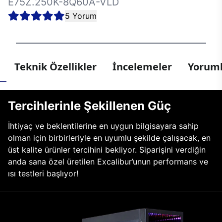
E75Z.250K-8Q60A-VLD
5 Yorum
Teknik Özellikler
İncelemeler
Yoruml
Tercihlerinle Şekillenen Güç
İhtiyaç ve beklentilerine en uygun bilgisayara sahip
olman için birbirleriyle en uyumlu şekilde çalışacak, en
üst kalite ürünler tercihini bekliyor. Siparişini verdiğin
anda sana özel üretilen Excalibur’unun performans ve
ısı testleri başlıyor!