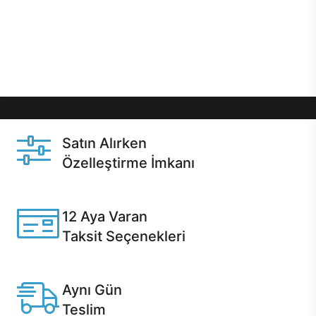
gibi özel fırsatlar Casper kullanıcılarını bekliyor.
Üstelik satın alma ve satın alma sonrasında hızlı
destek sayesinde Casper kullanıcıların her zaman
yanında!
Satın Alırken
Özelleştirme İmkanı
Casper ürünlerini satın alırken ihtiyacınıza göre
özelleştirebilirsiniz.
12 Aya Varan
Taksit Seçenekleri
Anlaşmalı kredi kartlarına 12 aya varan taksit seçenekleri
Casper'da.
Aynı Gün
Teslim