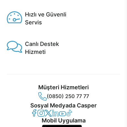
Seçili ürünlerde Aynı Gün Teslim!
Hızlı ve Güvenli
Servis
1 Saatte servis, Jet servis ve Turbo servis seçenekleri
Casper'da!
Canlı Destek
Hizmeti
Ürünlerinizle ilgili Casper Canlı Destek hizmeti her daim
sizinle.
Müşteri Hizmetleri
(0850) 250 77 77
Sosyal Medyada Casper
Casper Facebook
Casper Instagram
Casper Twitter
Casper LinkedIn
Casper YouTube
Casper TikTok
Mobil Uygulama