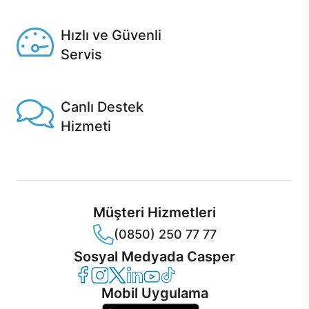
Seçili ürünlerde Aynı Gün Teslim!
Hızlı ve Güvenli
Servis
1 Saatte servis, Jet servis ve Turbo servis seçenekleri
Casper'da!
Canlı Destek
Hizmeti
Ürünlerinizle ilgili Casper Canlı Destek hizmeti her daim
sizinle.
Müşteri Hizmetleri
(0850) 250 77 77
Sosyal Medyada Casper
Casper Facebook
Casper Instagram
Casper Twitter
Casper LinkedIn
Casper YouTube
Casper TikTok
Mobil Uygulama