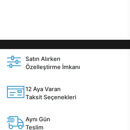
gibi özel fırsatlar Casper kullanıcılarını bekliyor.
Üstelik satın alma ve satın alma sonrasında hızlı
destek sayesinde Casper kullanıcıların her zaman
yanında!
Satın Alırken
Özelleştirme İmkanı
Casper ürünlerini satın alırken ihtiyacınıza göre
özelleştirebilirsiniz.
12 Aya Varan
Taksit Seçenekleri
Anlaşmalı kredi kartlarına 12 aya varan taksit seçenekleri
Casper'da.
Aynı Gün
Teslim