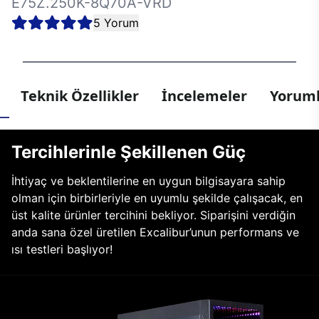
E75Z.250K-8Q70A-VRD
5 Yorum
Teknik Özellikler
İncelemeler
Yoruml
Tercihlerinle Şekillenen Güç
İhtiyaç ve beklentilerine en uygun bilgisayara sahip
olman için birbirleriyle en uyumlu şekilde çalışacak, en
üst kalite ürünler tercihini bekliyor. Siparişini verdiğin
anda sana özel üretilen Excalibur’unun performans ve
ısı testleri başlıyor!